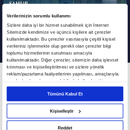
Verilerinizin sorumlu kullanımı
Sizlere daha iyi bir hizmet sunabilmek için İnternet
Huzurlu Bir Aileyi Nasıl İnşa
Sitemizde kendimize ve üçüncü kişilere ait çerezler
Edebiliriz? | Sahur Sevinci
kullanılmaktadır. Bu çerezler vasıtasıyla çeşitli kişisel
verileriniz işlenmekte olup gerekli olan çerezler bilgi
toplumu hizmetlerinin sunulması amacıyla
kullanılmaktadır. Diğer çerezler, sitemizin daha işlevsel
kılınması ve kişiselleştirilmesi ve sizlere yönelik
15. Bölüm
reklam/pazarlama faaliyetlerinin yapılması, amaçlarıyla
sınırlı olarak açık rızanız dahilinde kullanılacaktır.
Ailede Ramazan Hassasiyeti Nasıl Oluşur?
Çerezlere ilişkin tercihlerinizi çerez paneli vasıtasıyla
Tümünü Kabul Et
belirleyebilirsiniz. Çerezlere ilişkin detaylı bilgi için
Rahmet ve mağfiret ayı Ramazan-ı Şerif
Ayarlar butonuna tıklayabilir,
Çerez Bilgilendirme
evlerimize huzur ve bereket ile geldi. Bu huzuru
Metnimizi ziyaret edebilirsiniz.
Kişiselleştir
beraber yaşamak için Hasan Basri Karadeniz'in
6698 sayılı Kişisel Verilerin Korunması Kanunu uyarınca
hazırlanmış olan İnternet Sitesi Aydınlatma Metnimizi
sunduğu Sahur Sevinci'nde evlerinize konuk
Reddet
okumak ve sitemizi ziyaretiniz kapsamında