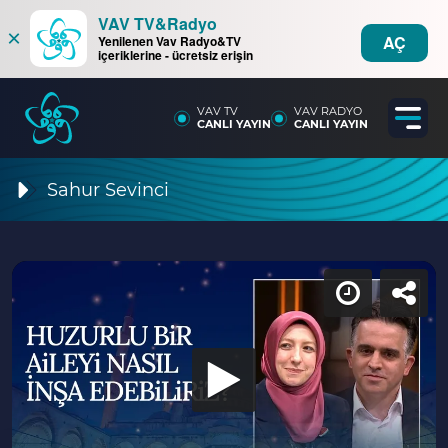
VAV TV&Radyo
×
AÇ
Yenilenen Vav Radyo&TV
içeriklerine - ücretsiz erişin
VAV TV
VAV RADYO
CANLI YAYIN
CANLI YAYIN
Sahur Sevinci