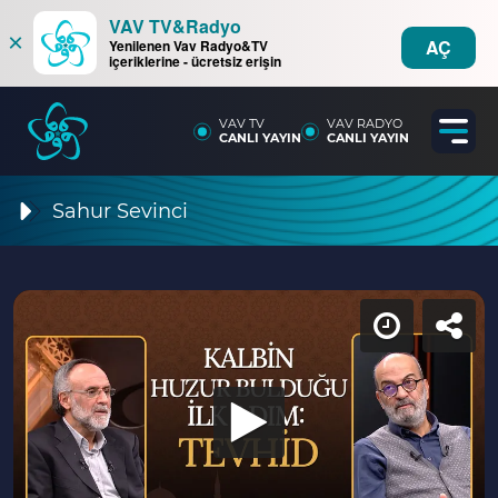
VAV TV&Radyo
×
AÇ
Yenilenen Vav Radyo&TV
içeriklerine - ücretsiz erişin
VAV TV
VAV RADYO
CANLI YAYIN
CANLI YAYIN
Sahur Sevinci