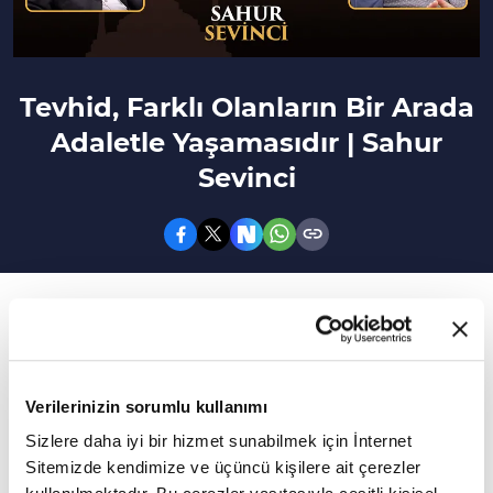
Tevhid, Farklı Olanların Bir Arada
Adaletle Yaşamasıdır | Sahur
Sevinci
21. Bölüm
"La İlahe İllalah" Dediğimizde Neyi İfade
Ediyoruz?
Verilerinizin sorumlu kullanımı
Hasan Basri Karadeniz'in sunumuyla
Sizlere daha iyi bir hizmet sunabilmek için İnternet
Sitemizde kendimize ve üçüncü kişilere ait çerezler
gerçekleşen Sahur Sevinci programının bu