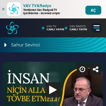
VAV TV&Radyo
×
AÇ
Yenilenen Vav Radyo&TV
içeriklerine - ücretsiz erişin
VAV TV
VAV RADYO
CANLI YAYIN
CANLI YAYIN
Sahur Sevinci