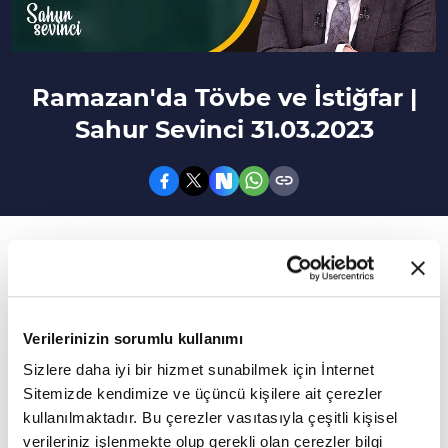
Ramazan'da Tövbe ve İstiğfar |
Sahur Sevinci 31.03.2023
9. Bölüm
Müslüman'ın tövbe adabı nasıl olmalı?
Rahmet ve mağfiret ayı Ramazan-ı Şerif
Verilerinizin sorumlu kullanımı
evlerimize huzur ve bereket ile geldi. Bu huzuru
Sizlere daha iyi bir hizmet sunabilmek için İnternet
Sitemizde kendimize ve üçüncü kişilere ait çerezler
beraber yaşamak için Hasan Basri Karadeniz'in
kullanılmaktadır. Bu çerezler vasıtasıyla çeşitli kişisel
sunduğu Sahur Sevinci'nde evlerinize konuk
verileriniz işlenmekte olup gerekli olan çerezler bilgi