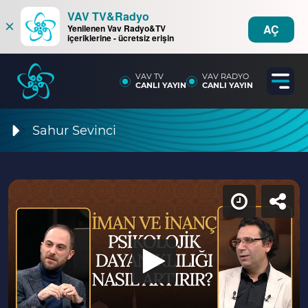
VAV TV&Radyo
×
AÇ
Yenilenen Vav Radyo&TV
içeriklerine - ücretsiz erişin
VAV TV
VAV RADYO
CANLI YAYIN
CANLI YAYIN
Sahur Sevinci