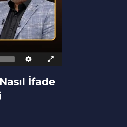
asıl İfade
i