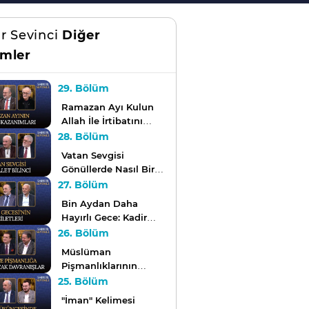
r Sevinci
Diğer
mler
29. Bölüm
Ramazan Ayı Kulun
Allah İle İrtibatını
Nasıl Şekillendirir? |
28. Bölüm
Sahur Sevinci
Vatan Sevgisi
Gönüllerde Nasıl Bir
Yer Edinir? | Sahur
27. Bölüm
Sevinci
Bin Aydan Daha
Hayırlı Gece: Kadir
Gecesi | Sahur Sevinci
26. Bölüm
Müslüman
Pişmanlıklarının
Üstesinden Nasıl
25. Bölüm
Gelebilir? | Sahur
"İman" Kelimesi
Sevinci