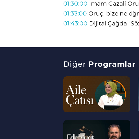
01:30:00
İmam Gazali Orucu
01:33:00
Oruç, bize ne öğr
01:43:00
Dijital Çağda "S
Diğer
Programlar
--
>
--
>