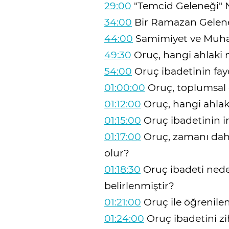
29:00
"Temcid Geleneği" N
34:00
Bir Ramazan Geleneğ
44:00
Samimiyet ve Muha
49:30
Oruç, hangi ahlaki 
54:00
Oruç ibadetinin fay
01:00:00
Oruç, toplumsal 
01:12:00
Oruç, hangi ahlak
01:15:00
Oruç ibadetinin ir
01:17:00
Oruç, zamanı daha
olur?
01:18:30
Oruç ibadeti nede
belirlenmiştir?
01:21:00
Oruç ile öğrenilen
01:24:00
Oruç ibadetini zi