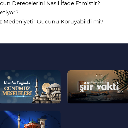
n Derecelerini Nasıl İfade Etmiştir?
etiyor?
öz Medeniyeti" Gücünü Koruyabildi mi?
--
--
>
>
--
>