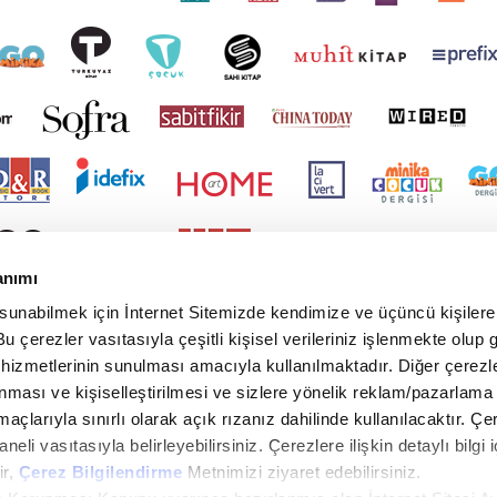
anımı
 sunabilmek için İnternet Sitemizde kendimize ve üçüncü kişilere 
u çerezler vasıtasıyla çeşitli kişisel verileriniz işlenmekte olup g
 hizmetlerinin sunulması amacıyla kullanılmaktadır. Diğer çerezle
ınması ve kişiselleştirilmesi ve sizlere yönelik reklam/pazarlama
maçlarıyla sınırlı olarak açık rızanız dahilinde kullanılacaktır. Çe
paneli vasıtasıyla belirleyebilirsiniz. Çerezlere ilişkin detaylı bilgi i
ir,
Çerez Bilgilendirme
Metnimizi ziyaret edebilirsiniz.