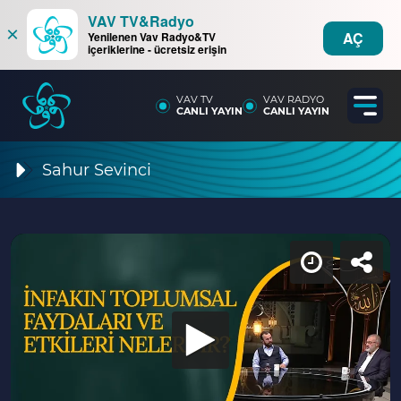
VAV TV&Radyo
×
AÇ
Yenilenen Vav Radyo&TV
içeriklerine - ücretsiz erişin
VAV TV
VAV RADYO
CANLI YAYIN
CANLI YAYIN
Sahur Sevinci