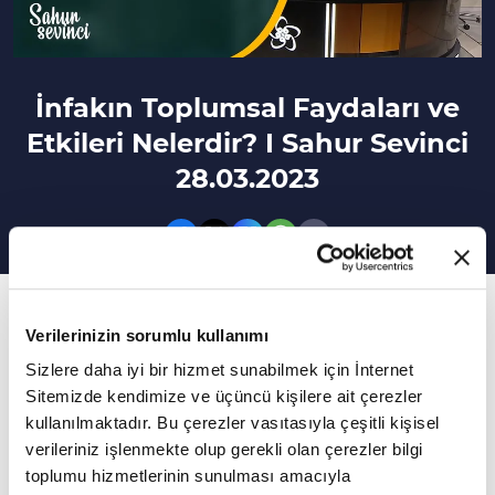
İnfakın Toplumsal Faydaları ve
Etkileri Nelerdir? I Sahur Sevinci
28.03.2023
6. Bölüm
Verilerinizin sorumlu kullanımı
İnfak ederken dikkat edilmesi gereken hususlar
Sizlere daha iyi bir hizmet sunabilmek için İnternet
neler?
Sitemizde kendimize ve üçüncü kişilere ait çerezler
kullanılmaktadır. Bu çerezler vasıtasıyla çeşitli kişisel
Rahmet ve mağfiret ayı Ramazan-ı Şerif
verileriniz işlenmekte olup gerekli olan çerezler bilgi
evlerimize huzur ve bereket ile geldi. Bu huzuru
toplumu hizmetlerinin sunulması amacıyla