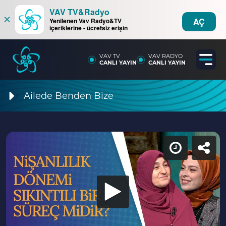
VAV TV&Radyo
×
AÇ
Yenilenen Vav Radyo&TV
içeriklerine - ücretsiz erişin
VAV TV
VAV RADYO
CANLI YAYIN
CANLI YAYIN
Ailede Benden Bize