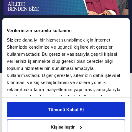
Nişanlılık Döneminde Dikkat
Verilerinizin sorumlu kullanımı
Edilmesi Gerekenler | Ailede
Sizlere daha iyi bir hizmet sunabilmek için İnternet
Benden Bize
Sitemizde kendimize ve üçüncü kişilere ait çerezler
kullanılmaktadır. Bu çerezler vasıtasıyla çeşitli kişisel
verileriniz işlenmekte olup gerekli olan çerezler bilgi
toplumu hizmetlerinin sunulması amacıyla
kullanılmaktadır. Diğer çerezler, sitemizin daha işlevsel
103. Bölüm
kılınması ve kişiselleştirilmesi ve sizlere yönelik
reklam/pazarlama faaliyetlerinin yapılması, amaçlarıyla
Nişanlılık döneminde sağlıklı bir iletişim
sınırlı olarak açık rızanız dahilinde kullanılacaktır.
kurmak neden önemli?
Çerezlere ilişkin tercihlerinizi çerez paneli vasıtasıyla
Tümünü Kabul Et
belirleyebilirsiniz. Çerezlere ilişkin detaylı bilgi için
Ailede Benden Bize programında bu hafta Aile
Ayarlar butonuna tıklayabilir,
Çerez Bilgilendirme
Metnimizi ziyaret edebilirsiniz.
Danışmanı Saliha Erdim ile nişanlılık
Kişiselleştir
6698 sayılı Kişisel Verilerin Korunması Kanunu uyarınca