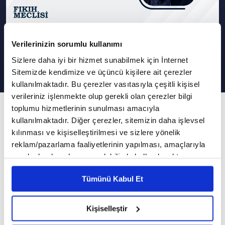
Verilerinizin sorumlu kullanımı
Fıkıh nedir? | Fıkıh Meclisi
Sizlere daha iyi bir hizmet sunabilmek için İnternet
Sitemizde kendimize ve üçüncü kişilere ait çerezler
kullanılmaktadır. Bu çerezler vasıtasıyla çeşitli kişisel
verileriniz işlenmekte olup gerekli olan çerezler bilgi
1. Bölüm
toplumu hizmetlerinin sunulması amacıyla
kullanılmaktadır. Diğer çerezler, sitemizin daha işlevsel
Prof. Dr. Murat Şimşek'in katılımıyla Fıkıh
kılınması ve kişiselleştirilmesi ve sizlere yönelik
Meclisi ilk bölümüyle yayında!
reklam/pazarlama faaliyetlerinin yapılması, amaçlarıyla
sınırlı olarak açık rızanız dahilinde kullanılacaktır.
Prof. Dr. Murat Şimşek'in katılımıyla Fıkıh
Çerezlere ilişkin tercihlerinizi çerez paneli vasıtasıyla
Tümünü Kabul Et
belirleyebilirsiniz. Çerezlere ilişkin detaylı bilgi için
Meclisi ilk bölümüyle yayında!
Ayarlar butonuna tıklayabilir,
Çerez Bilgilendirme
Fıkıh Meclisi ilk bölümünde İslam fıkhına giriş
Metnimizi ziyaret edebilirsiniz.
Kişiselleştir
6698 sayılı Kişisel Verilerin Korunması Kanunu uyarınca
yapıldı ve aşağıdaki konu başlıkları konuşuldu: