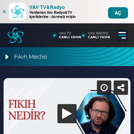
VAV TV&Radyo
×
AÇ
Yenilenen Vav Radyo&TV
içeriklerine - ücretsiz erişin
VAV TV
VAV RADYO
CANLI YAYIN
CANLI YAYIN
Fıkıh Meclisi