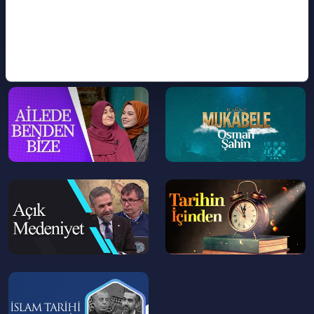
>
>
--
--
>
>
--
--
>
>
--
>