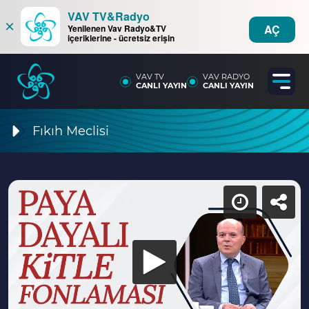
VAV TV&Radyo
×
AÇ
Yenilenen Vav Radyo&TV
içeriklerine - ücretsiz erişin
VAV TV
VAV RADYO
CANLI YAYIN
CANLI YAYIN
Fıkıh Meclisi