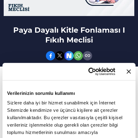
Paya Dayalı Kitle Fonlaması I
Fıkıh Meclisi
111. Bölüm
Fıkıh Meclisi'ne bu hafta Prof. Dr. Şakir Görmüş
Verilerinizin sorumlu kullanımı
konuk oldu. Paya dayalı kitle fonlaması
Sizlere daha iyi bir hizmet sunabilmek için İnternet
konuşuldu.
Sitemizde kendimize ve üçüncü kişilere ait çerezler
kullanılmaktadır. Bu çerezler vasıtasıyla çeşitli kişisel
Fıkıh Meclisi'ne bu hafta Prof. Dr. Şakir Görmüş
verileriniz işlenmekte olup gerekli olan çerezler bilgi
konuk oldu. Doç. Dr. Mahmut Samar'ın
toplumu hizmetlerinin sunulması amacıyla