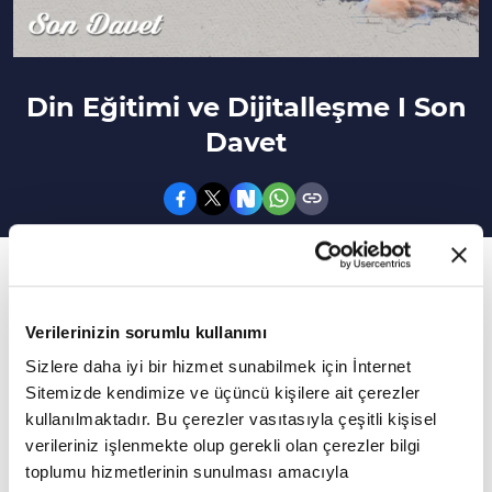
Din Eğitimi ve Dijitalleşme I Son
Davet
25. Bölüm
Son Davet'in bu bölümünde Doç. Dr. Süleyman
Verilerinizin sorumlu kullanımı
Doğan ve Doç. Dr. Emine Keskiner ile "Din
Sizlere daha iyi bir hizmet sunabilmek için İnternet
Eğitimi ve Dijitalleşme" konuşuluyor.
Sitemizde kendimize ve üçüncü kişilere ait çerezler
kullanılmaktadır. Bu çerezler vasıtasıyla çeşitli kişisel
Son Davet İslam'la ilgili konular, kavramlar,
verileriniz işlenmekte olup gerekli olan çerezler bilgi
fikirler… İslam'a davetteki ince çizgi konusunda
toplumu hizmetlerinin sunulması amacıyla