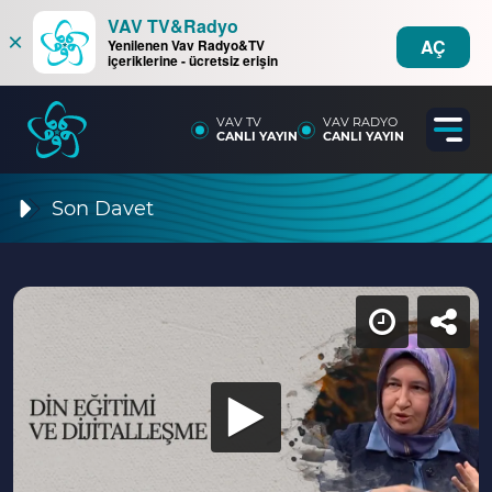
VAV TV&Radyo
×
AÇ
Yenilenen Vav Radyo&TV
içeriklerine - ücretsiz erişin
VAV TV
VAV RADYO
CANLI YAYIN
CANLI YAYIN
Son Davet