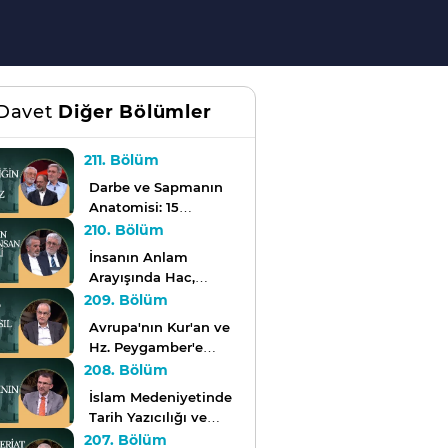
Davet
Diğer Bölümler
211. Bölüm
Darbe ve Sapmanın
Anatomisi: 15
Temmuz | Son Davet
210. Bölüm
İnsanın Anlam
Arayışında Hac,
Kurban ve Bayram |
209. Bölüm
Son Davet
Avrupa'nın Kur'an ve
Hz. Peygamber'e
Bakışı | Son Davet
208. Bölüm
İslam Medeniyetinde
Tarih Yazıcılığı ve
Muhammed
207. Bölüm