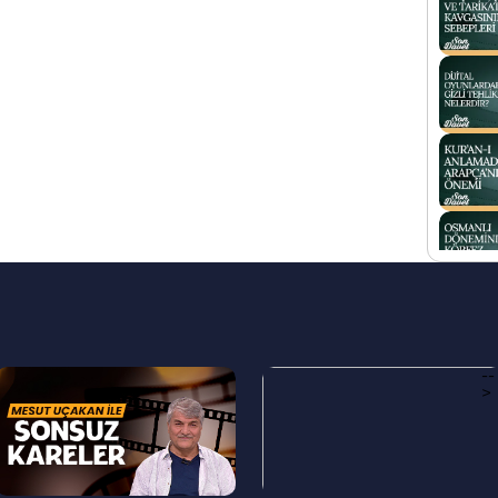
--
--
>
>