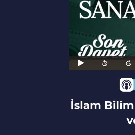
İslam Bili
v