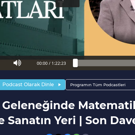
00:00
/
1:22:23
Podcast Olarak Dinle
Programın Tüm Podcastleri
m Geleneğinde Matemati
e Sanatın Yeri | Son Dav