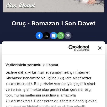
Oruç - Ramazan I Son Davet
95. Bölüm
Ruhu arındıran, nefsi terbiye eden bir ay:
Verilerinizin sorumlu kullanımı
Ramazan...
Sizlere daha iyi bir hizmet sunabilmek için İnternet
Sitemizde kendimize ve üçüncü kişilere ait çerezler
İslam'la ilgili konular, kavramlar, fikirler…
kullanılmaktadır. Bu çerezler vasıtasıyla çeşitli kişisel
İslam'a davetteki ince çizgi konusunda önemli
verileriniz işlenmekte olup gerekli olan çerezler bilgi
bilgiler Prof. Dr. Özcan Hıdır'la Son Davet'te...
toplumu hizmetlerinin sunulması amacıyla
kullanılmaktadır. Diğer çerezler, sitemizin daha işlevsel
Son Davet'e bu hafta Prof. Dr. İlhan İlkılıç konuk
kılınması ve kişiselleştirilmesi ve sizlere yönelik