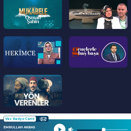
>
>
--
--
>
>
--
>
Vav Radyo Canlı
EMRULLAH AKBAS