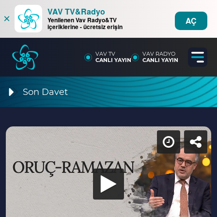
VAV TV&Radyo
×
AÇ
Yenilenen Vav Radyo&TV
içeriklerine - ücretsiz erişin
VAV TV
VAV RADYO
CANLI YAYIN
CANLI YAYIN
Son Davet