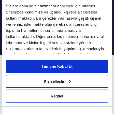
Sizlere daha iyi bir hizmet sunabilmek için İnternet
Sitemizde kendimize ve üçüncü kişilere ait çerezler
kullanılmaktadır. Bu çerezler vasıtasıyla çeşitli kişisel
Kur'an'da Kainatın ve İlk İnsanın
verileriniz işlenmekte olup gerekli olan çerezler bilgi
toplumu hizmetlerinin sunulması amacıyla
Yaratılışı | Son Davet
kullanılmaktadır. Diğer çerezler, sitemizin daha işlevsel
kılınması ve kişiselleştirilmesi ve sizlere yönelik
reklam/pazarlama faaliyetlerinin yapılması, amaçlarıyla
sınırlı olarak açık rızanız dahilinde kullanılacaktır.
Çerezlere ilişkin tercihlerinizi çerez paneli vasıtasıyla
130. Bölüm
Tümünü Kabul Et
belirleyebilirsiniz. Çerezlere ilişkin detaylı bilgi için
Son Davet'e bu hafta Prof. Dr. Mehmet Bulgen
Ayarlar butonuna tıklayabilir,
Çerez Bilgilendirme
konuk oldu.
Metnimizi ziyaret edebilirsiniz.
Kişiselleştir
6698 sayılı Kişisel Verilerin Korunması Kanunu uyarınca
Prof. Dr. Özcan Hıdır'ın sunumuyla Son Davet
hazırlanmış olan İnternet Sitesi Aydınlatma Metnimizi
Reddet
okumak ve sitemizi ziyaretiniz kapsamında
yeni bölümüyle sizlerle...
gerçekleştirilen veri işleme faaliyetleri ile ilgili daha
Daha Fazla Göster
detaylı bilgi almak için lütfen
tıklayınız.