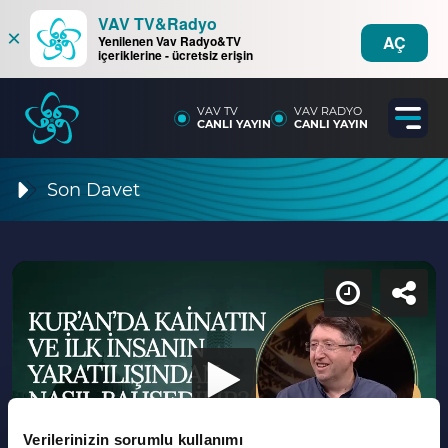
VAV TV&Radyo
×
AÇ
Yenilenen Vav Radyo&TV
içeriklerine - ücretsiz erişin
VAV TV
VAV RADYO
CANLI YAYIN
CANLI YAYIN
Son Davet
Verilerinizin sorumlu kullanımı