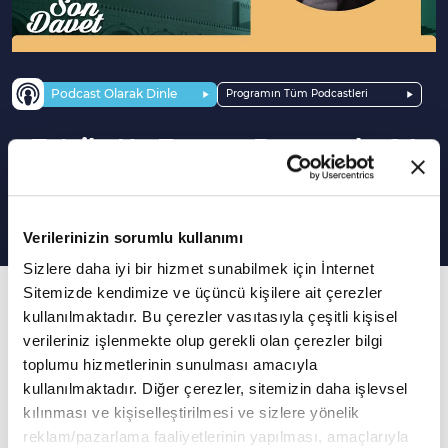
Podcast Olarak Dinle
Programın Tüm Podcastleri
Te'vile Ne Zaman Başvurulur? |
Son Davet
Verilerinizin sorumlu kullanımı
Sizlere daha iyi bir hizmet sunabilmek için İnternet
Sitemizde kendimize ve üçüncü kişilere ait çerezler
196. Bölüm
kullanılmaktadır. Bu çerezler vasıtasıyla çeşitli kişisel
Günümüzde bir müslüman için te'vilin sınırları
verileriniz işlenmekte olup gerekli olan çerezler bilgi
nelerdir?
toplumu hizmetlerinin sunulması amacıyla
kullanılmaktadır. Diğer çerezler, sitemizin daha işlevsel
Prof. Dr. Özcan Hıdır'ın sunduğu Son Davet
kılınması ve kişiselleştirilmesi ve sizlere yönelik
programına Prof. Dr. Şevket Kotan konuk oldu.
reklam/pazarlama faaliyetlerinin yapılması, amaçlarıyla