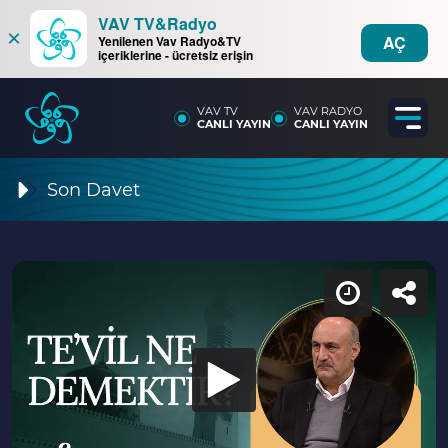
VAV TV&Radyo
×
AÇ
Yenilenen Vav Radyo&TV
içeriklerine - ücretsiz erişin
VAV TV
VAV RADYO
CANLI YAYIN
CANLI YAYIN
Son Davet