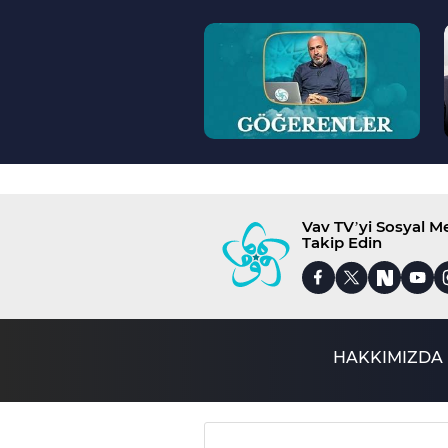
--
>
Vav TV’yi Sosyal 
Takip Edin
HAKKIMIZDA