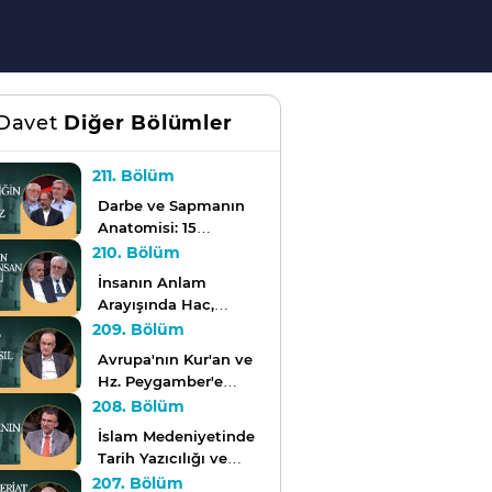
Davet
Diğer Bölümler
211. Bölüm
Darbe ve Sapmanın
Anatomisi: 15
Temmuz | Son Davet
210. Bölüm
İnsanın Anlam
Arayışında Hac,
Kurban ve Bayram |
209. Bölüm
Son Davet
Avrupa'nın Kur'an ve
Hz. Peygamber'e
Bakışı | Son Davet
208. Bölüm
İslam Medeniyetinde
Tarih Yazıcılığı ve
Muhammed
207. Bölüm