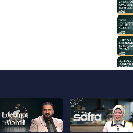
--
--
>
>