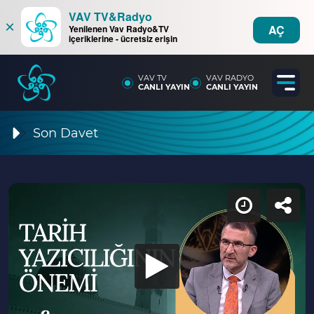
VAV TV&Radyo
×
AÇ
Yenilenen Vav Radyo&TV
içeriklerine - ücretsiz erişin
VAV TV
VAV RADYO
CANLI YAYIN
CANLI YAYIN
Son Davet