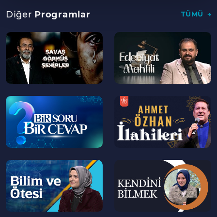
Diğer
Programlar
TÜMÜ
--
--
>
>
--
--
>
>
--
--
>
>