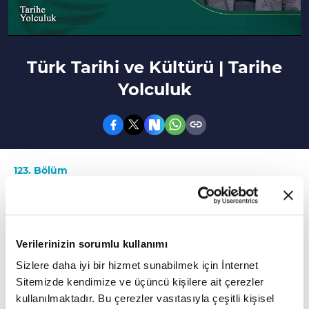
Türk Tarihi ve Kültürü | Tarihe
Yolculuk
123. Bölüm
Bu bölümde Prof. Dr. Ahmet Taşağıl ile yazılı
kaynaklarda Türk tarihi konuşuldu.
Verilerinizin sorumlu kullanımı
Türklerin karakteristik özellikleri nelerdir? Eski
Sizlere daha iyi bir hizmet sunabilmek için İnternet
Türk Boylarının hayatları nasıldı? Gök Türk
Sitemizde kendimize ve üçüncü kişilere ait çerezler
Devleti'nin çözülüş sebepleri nelerdir? Tarihi
kullanılmaktadır. Bu çerezler vasıtasıyla çeşitli kişisel