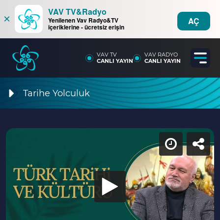
VAV TV&Radyo
×
AÇ
Yenilenen Vav Radyo&TV
içeriklerine - ücretsiz erişin
VAV TV
VAV RADYO
CANLI YAYIN
CANLI YAYIN
Tarihe Yolculuk