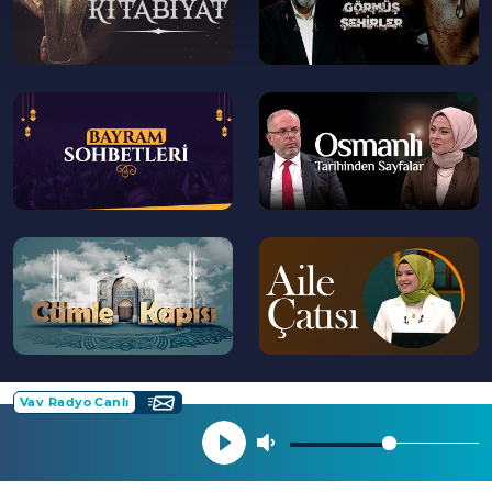
--
--
>
>
--
--
>
>
Vav Radyo Canlı