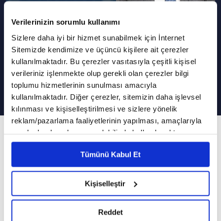
Verilerinizin sorumlu kullanımı
Sizlere daha iyi bir hizmet sunabilmek için İnternet
Podcast Olarak Dinle
Programın Tüm Podcastleri
Sitemizde kendimize ve üçüncü kişilere ait çerezler
kullanılmaktadır. Bu çerezler vasıtasıyla çeşitli kişisel
Alacaklar Zekat Yerine Sayılır Mı?
verileriniz işlenmekte olup gerekli olan çerezler bilgi
toplumu hizmetlerinin sunulması amacıyla
kullanılmaktadır. Diğer çerezler, sitemizin daha işlevsel
kılınması ve kişiselleştirilmesi ve sizlere yönelik
reklam/pazarlama faaliyetlerinin yapılması, amaçlarıyla
231. Bölüm
sınırlı olarak açık rızanız dahilinde kullanılacaktır.
Çerezlere ilişkin tercihlerinizi çerez paneli vasıtasıyla
İslam'ın Işığında Günümüz Meseleleri
Tümünü Kabul Et
belirleyebilirsiniz. Çerezlere ilişkin detaylı bilgi için
Ayarlar butonuna tıklayabilir,
Çerez Bilgilendirme
VAV TV, İslam'ın Işığında Günümüz Meseleleri
Metnimizi ziyaret edebilirsiniz.
Kişiselleştir
programında Diyanet İşleri Başkanlığı (DİB)
6698 sayılı Kişisel Verilerin Korunması Kanunu uyarınca
Yüksek İstişare Kurulu eski üyesi Dr. Hüseyin
hazırlanmış olan İnternet Sitesi Aydınlatma Metnimizi
Reddet
Kayapınar sorularınızı cevaplandırmaya devam
okumak ve sitemizi ziyaretiniz kapsamında