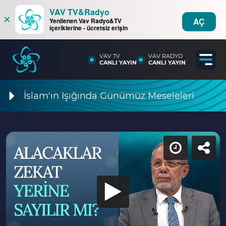
VAV TV&Radyo
×
AÇ
Yenilenen Vav Radyo&TV
içeriklerine - ücretsiz erişin
VAV TV
VAV RADYO
CANLI YAYIN
CANLI YAYIN
İslam'ın Işığında Günümüz Meseleleri