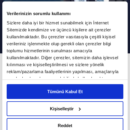
Verilerinizin sorumlu kullanımı
Sizlere daha iyi bir hizmet sunabilmek için İnternet
Hacca borç alınarak gidilir mi?
Sitemizde kendimize ve üçüncü kişilere ait çerezler
kullanılmaktadır. Bu çerezler vasıtasıyla çeşitli kişisel
verileriniz işlenmekte olup gerekli olan çerezler bilgi
toplumu hizmetlerinin sunulması amacıyla
kullanılmaktadır. Diğer çerezler, sitemizin daha işlevsel
449. Bölüm
kılınması ve kişiselleştirilmesi ve sizlere yönelik
reklam/pazarlama faaliyetlerinin yapılması, amaçlarıyla
İslam'ın Işığında Günümüz Meseleleri
sınırlı olarak açık rızanız dahilinde kullanılacaktır.
Çerezlere ilişkin tercihlerinizi çerez paneli vasıtasıyla
Ramazan-ı Şerif süresince Dr. Selim
Tümünü Kabul Et
belirleyebilirsiniz. Çerezlere ilişkin detaylı bilgi için
Çakıroğlu'nun sunumuyla İslam'ın Işığında
Ayarlar butonuna tıklayabilir,
Çerez Bilgilendirme
Günümüz Meseleleri programı hafta içi her gün
Metnimizi ziyaret edebilirsiniz.
Kişiselleştir
6698 sayılı Kişisel Verilerin Korunması Kanunu uyarınca
17.00'de Vav TV'de canlı yayınlanıyor. İslam'ın
hazırlanmış olan İnternet Sitesi Aydınlatma Metnimizi
Işığında Günümüz Meseleleri programında Dr.
Reddet
okumak ve sitemizi ziyaretiniz kapsamında