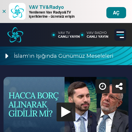
VAV TV&Radyo
×
AÇ
Yenilenen Vav Radyo&TV
içeriklerine - ücretsiz erişin
VAV TV
VAV RADYO
CANLI YAYIN
CANLI YAYIN
İslam'ın Işığında Günümüz Meseleleri