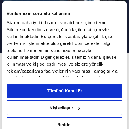
Verilerinizin sorumlu kullanımı
Sizlere daha iyi bir hizmet sunabilmek için İnternet
Sahurda Oruca Nasıl Niyet Edilir?
Sitemizde kendimize ve üçüncü kişilere ait çerezler
kullanılmaktadır. Bu çerezler vasıtasıyla çeşitli kişisel
verileriniz işlenmekte olup gerekli olan çerezler bilgi
toplumu hizmetlerinin sunulması amacıyla
kullanılmaktadır. Diğer çerezler, sitemizin daha işlevsel
634. Bölüm
kılınması ve kişiselleştirilmesi ve sizlere yönelik
reklam/pazarlama faaliyetlerinin yapılması, amaçlarıyla
İslam'ın Işığında Günümüz Meseleleri
sınırlı olarak açık rızanız dahilinde kullanılacaktır.
Çerezlere ilişkin tercihlerinizi çerez paneli vasıtasıyla
VAV TV, İslam'ın Işığında Günümüz Meseleleri
Tümünü Kabul Et
belirleyebilirsiniz. Çerezlere ilişkin detaylı bilgi için
programında Diyanet İşleri Başkanlığı (DİB)
Ayarlar butonuna tıklayabilir,
Çerez Bilgilendirme
Yüksek İstişare Kurulu eski üyesi Dr. Hüseyin
Metnimizi ziyaret edebilirsiniz.
Kişiselleştir
6698 sayılı Kişisel Verilerin Korunması Kanunu uyarınca
Kayapınar sorularınızı cevaplandırmaya devam
hazırlanmış olan İnternet Sitesi Aydınlatma Metnimizi
ediyor...
Reddet
okumak ve sitemizi ziyaretiniz kapsamında