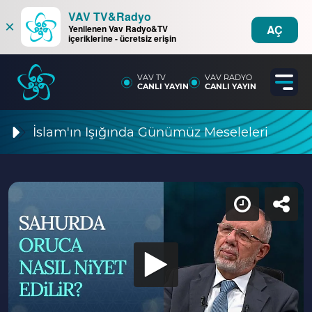
VAV TV&Radyo
×
AÇ
Yenilenen Vav Radyo&TV
içeriklerine - ücretsiz erişin
VAV TV
VAV RADYO
CANLI YAYIN
CANLI YAYIN
İslam'ın Işığında Günümüz Meseleleri