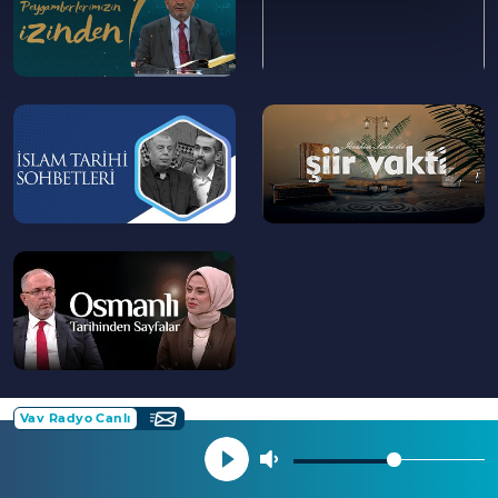
kanamalarda ibadetler nasıl yerine getirilir?
46:00
Namazın son oturuşunda okunan
dualardan başka dua okunabilir mi?
--
--
>
>
--
>
Vav Radyo Canlı