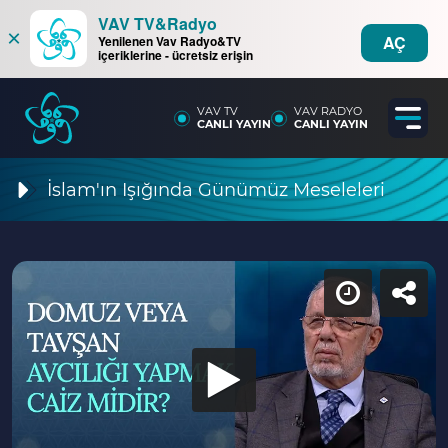
VAV TV&Radyo
×
AÇ
Yenilenen Vav Radyo&TV
içeriklerine - ücretsiz erişin
VAV TV
VAV RADYO
CANLI YAYIN
CANLI YAYIN
İslam'ın Işığında Günümüz Meseleleri