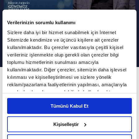
Verilerinizin sorumlu kullanımı
Domuz veya Tavşan Avcılığı
Sizlere daha iyi bir hizmet sunabilmek için İnternet
Yapmak Caiz Midir?
Sitemizde kendimize ve üçüncü kişilere ait çerezler
kullanılmaktadır. Bu çerezler vasıtasıyla çeşitli kişisel
verileriniz işlenmekte olup gerekli olan çerezler bilgi
toplumu hizmetlerinin sunulması amacıyla
kullanılmaktadır. Diğer çerezler, sitemizin daha işlevsel
733. Bölüm
kılınması ve kişiselleştirilmesi ve sizlere yönelik
reklam/pazarlama faaliyetlerinin yapılması, amaçlarıyla
İslam'ın Işığında Günümüz Meseleleri
sınırlı olarak açık rızanız dahilinde kullanılacaktır.
Çerezlere ilişkin tercihlerinizi çerez paneli vasıtasıyla
VAV TV, İslam'ın Işığında Günümüz Meseleleri
Tümünü Kabul Et
belirleyebilirsiniz. Çerezlere ilişkin detaylı bilgi için
programında Diyanet İşleri Başkanlığı (DİB)
Ayarlar butonuna tıklayabilir,
Çerez Bilgilendirme
Yüksek İstişare Kurulu eski üyesi Dr. Hüseyin
Metnimizi ziyaret edebilirsiniz.
Kişiselleştir
Kayapınar sorularınızı cevaplandırmaya devam
6698 sayılı Kişisel Verilerin Korunması Kanunu uyarınca
hazırlanmış olan İnternet Sitesi Aydınlatma Metnimizi
ediyor...