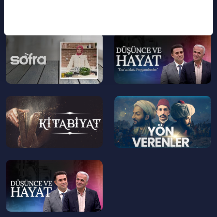
--
--
>
>
--
--
>
>
--
>