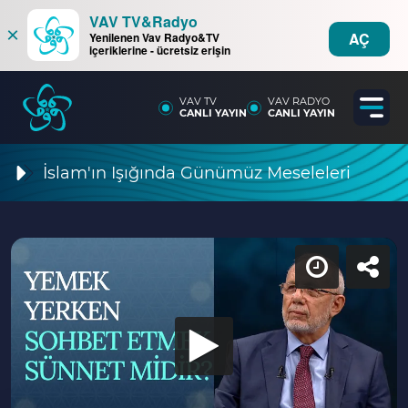
VAV TV&Radyo
×
AÇ
Yenilenen Vav Radyo&TV
içeriklerine - ücretsiz erişin
VAV TV
VAV RADYO
CANLI YAYIN
CANLI YAYIN
İslam'ın Işığında Günümüz Meseleleri