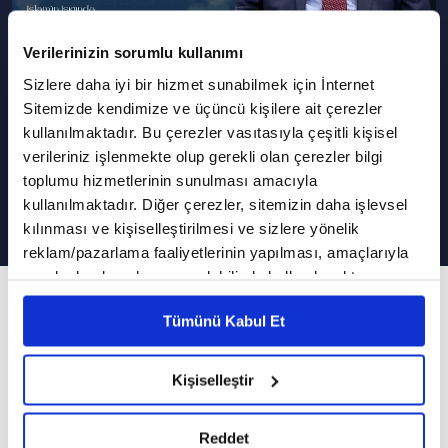
Verilerinizin sorumlu kullanımı
Sizlere daha iyi bir hizmet sunabilmek için İnternet
Podcast Olarak Dinle
Programın Tüm Podcastleri
Sitemizde kendimize ve üçüncü kişilere ait çerezler
kullanılmaktadır. Bu çerezler vasıtasıyla çeşitli kişisel
Yemek Yerken Sohbet Etmek
verileriniz işlenmekte olup gerekli olan çerezler bilgi
Sünnet Midir?
toplumu hizmetlerinin sunulması amacıyla
kullanılmaktadır. Diğer çerezler, sitemizin daha işlevsel
kılınması ve kişiselleştirilmesi ve sizlere yönelik
reklam/pazarlama faaliyetlerinin yapılması, amaçlarıyla
sınırlı olarak açık rızanız dahilinde kullanılacaktır.
61. Bölüm
Çerezlere ilişkin tercihlerinizi çerez paneli vasıtasıyla
Tümünü Kabul Et
belirleyebilirsiniz. Çerezlere ilişkin detaylı bilgi için
İslam'ın Işığında Günümüz Meseleleri
Ayarlar butonuna tıklayabilir,
Çerez Bilgilendirme
Metnimizi ziyaret edebilirsiniz.
VAV TV, İslam'ın Işığında Günümüz Meseleleri
Kişiselleştir
6698 sayılı Kişisel Verilerin Korunması Kanunu uyarınca
programında Diyanet İşleri Başkanlığı (DİB)
hazırlanmış olan İnternet Sitesi Aydınlatma Metnimizi
Yüksek İstişare Kurulu eski üyesi Dr. Hüseyin
Reddet
okumak ve sitemizi ziyaretiniz kapsamında