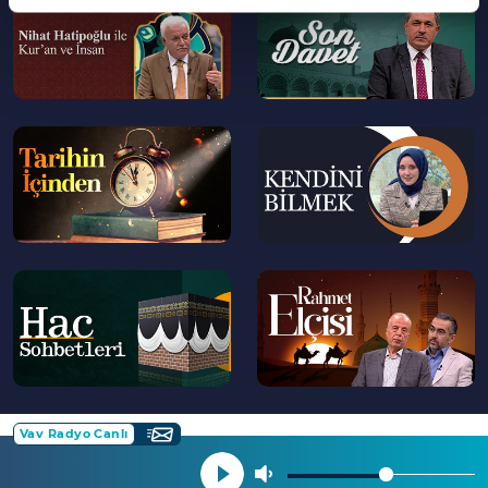
>
>
--
--
>
>
--
--
>
>
Vav Radyo Canlı