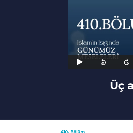
Üç a
410. Bölüm