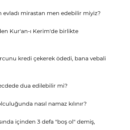
n evladı mirastan men edebilir miyiz?
n Kur'an-ı Kerim'de birlikte
cunu kredi çekerek ödedi, bana vebali
cdede dua edilebilir mi?
lculuğunda nasıl namaz kılınır?
ında içinden 3 defa "boş ol" demiş,