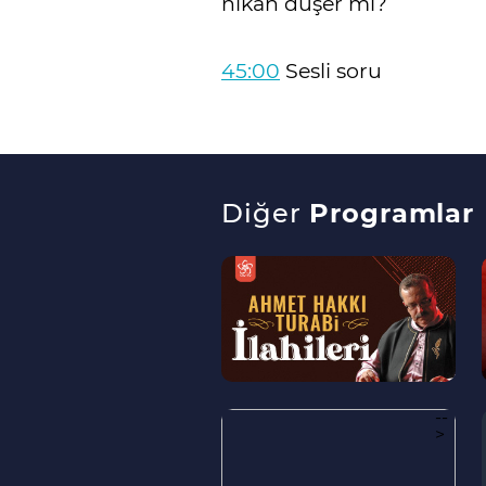
nikah düşer mi?
45:00
Sesli soru
Diğer
Programlar
--
>
--
>