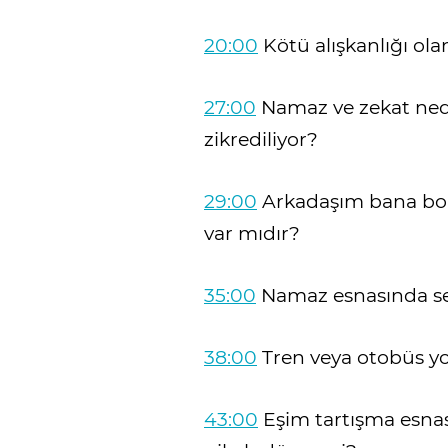
20:00
Kötü alışkanlığı ola
27:00
Namaz ve zekat nede
zikrediliyor?
29:00
Arkadaşım bana bor
var mıdır?
35:00
Namaz esnasında se
38:00
Tren veya otobüs yo
43:00
Eşim tartışma esnas