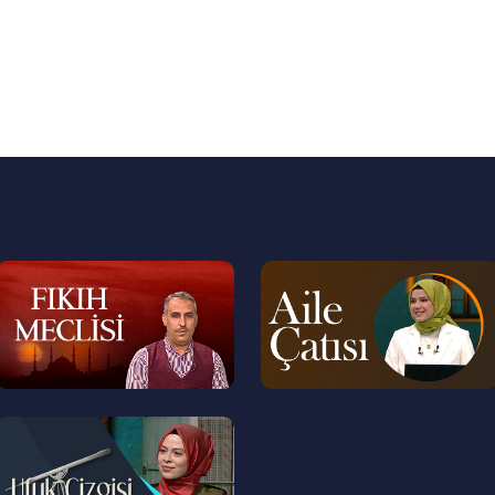
--
--
>
>
--
>