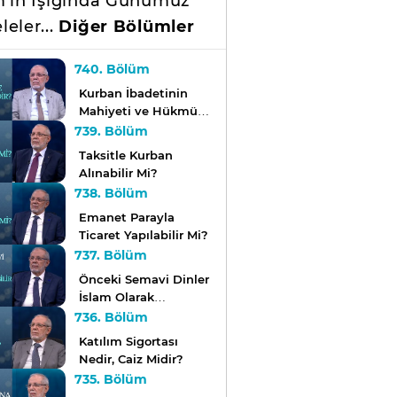
m'ın Işığında Günümüz
leler...
Diğer Bölümler
740. Bölüm
Kurban İbadetinin
Mahiyeti ve Hükmü
Nedir?
739. Bölüm
Taksitle Kurban
Alınabilir Mi?
738. Bölüm
Emanet Parayla
Ticaret Yapılabilir Mi?
737. Bölüm
Önceki Semavi Dinler
İslam Olarak
Adlandırılabilir Mi?
736. Bölüm
Katılım Sigortası
Nedir, Caiz Midir?
735. Bölüm