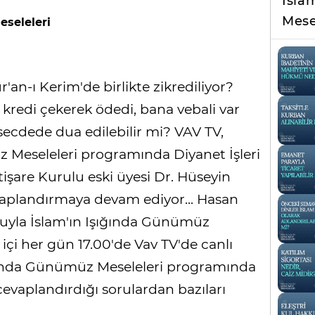
İsla
Mese
eseleleri
an-ı Kerim'de birlikte zikrediliyor?
redi çekerek ödedi, bana vebali var
ecdede dua edilebilir mi? VAV TV,
 Meseleleri programında Diyanet İşleri
tişare Kurulu eski üyesi Dr. Hüseyin
vaplandırmaya devam ediyor... Hasan
uyla İslam'ın Işığında Günümüz
içi her gün 17.00'de Vav TV'de canlı
şığında Günümüz Meseleleri programında
cevaplandırdığı sorulardan bazıları