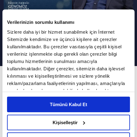
Verilerinizin sorumlu kullanımı
Ramazan Ayının Önemi ve
Sizlere daha iyi bir hizmet sunabilmek için İnternet
Fazileti Nedir?
Sitemizde kendimize ve üçüncü kişilere ait çerezler
kullanılmaktadır. Bu çerezler vasıtasıyla çeşitli kişisel
verileriniz işlenmekte olup gerekli olan çerezler bilgi
toplumu hizmetlerinin sunulması amacıyla
kullanılmaktadır. Diğer çerezler, sitemizin daha işlevsel
692. Bölüm
kılınması ve kişiselleştirilmesi ve sizlere yönelik
reklam/pazarlama faaliyetlerinin yapılması, amaçlarıyla
İslam'ın Işığında Günümüz Meseleleri
sınırlı olarak açık rızanız dahilinde kullanılacaktır.
Çerezlere ilişkin tercihlerinizi çerez paneli vasıtasıyla
VAV TV, İslam'ın Işığında Günümüz Meseleleri
Tümünü Kabul Et
belirleyebilirsiniz. Çerezlere ilişkin detaylı bilgi için
programında Diyanet İşleri Başkanlığı (DİB)
Ayarlar butonuna tıklayabilir,
Çerez Bilgilendirme
Yüksek İstişare Kurulu eski üyesi Dr. Hüseyin
Metnimizi ziyaret edebilirsiniz.
Kişiselleştir
Kayapınar sorularınızı cevaplandırmaya devam
6698 sayılı Kişisel Verilerin Korunması Kanunu uyarınca
hazırlanmış olan İnternet Sitesi Aydınlatma Metnimizi
ediyor...