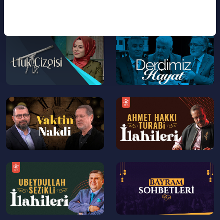
--
--
>
>
--
--
>
>
--
--
>
>