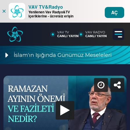
VAV TV&Radyo
×
AÇ
Yenilenen Vav Radyo&TV
içeriklerine - ücretsiz erişin
VAV TV
VAV RADYO
CANLI YAYIN
CANLI YAYIN
İslam'ın Işığında Günümüz Meseleleri