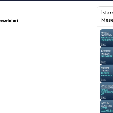
İsla
Mese
eseleleri