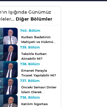
m'ın Işığında Günümüz
leler...
Diğer Bölümler
740. Bölüm
Kurban İbadetinin
Mahiyeti ve Hükmü
Nedir?
739. Bölüm
Taksitle Kurban
Alınabilir Mi?
738. Bölüm
Emanet Parayla
Ticaret Yapılabilir Mi?
737. Bölüm
Önceki Semavi Dinler
İslam Olarak
Adlandırılabilir Mi?
736. Bölüm
Katılım Sigortası