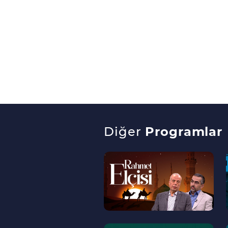
Diğer
Programlar
--
>
--