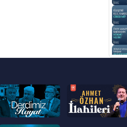
--
--
>
>
--