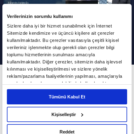
Verilerinizin sorumlu kullanımı
Sizlere daha iyi bir hizmet sunabilmek için İnternet
Mukabeleyi gözle takip etmek
Sitemizde kendimize ve üçüncü kişilere ait çerezler
doğru mu?
kullanılmaktadır. Bu çerezler vasıtasıyla çeşitli kişisel
verileriniz işlenmekte olup gerekli olan çerezler bilgi
toplumu hizmetlerinin sunulması amacıyla
kullanılmaktadır. Diğer çerezler, sitemizin daha işlevsel
kılınması ve kişiselleştirilmesi ve sizlere yönelik
448. Bölüm
reklam/pazarlama faaliyetlerinin yapılması, amaçlarıyla
sınırlı olarak açık rızanız dahilinde kullanılacaktır.
İslam'ın Işığında Günümüz Meseleleri
Çerezlere ilişkin tercihlerinizi çerez paneli vasıtasıyla
Tümünü Kabul Et
belirleyebilirsiniz. Çerezlere ilişkin detaylı bilgi için
Ramazan-ı Şerif süresince Dr. Selim
Ayarlar butonuna tıklayabilir,
Çerez Bilgilendirme
Çakıroğlu'nun sunumuyla İslam'ın Işığında
Metnimizi ziyaret edebilirsiniz.
Kişiselleştir
Günümüz Meseleleri programı hafta içi her gün
6698 sayılı Kişisel Verilerin Korunması Kanunu uyarınca
hazırlanmış olan İnternet Sitesi Aydınlatma Metnimizi
17.00'de Vav TV'de canlı yayınlanıyor. İslam'ın
Reddet
okumak ve sitemizi ziyaretiniz kapsamında