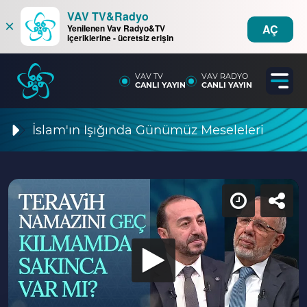
VAV TV&Radyo
×
AÇ
Yenilenen Vav Radyo&TV
içeriklerine - ücretsiz erişin
VAV TV
VAV RADYO
CANLI YAYIN
CANLI YAYIN
İslam'ın Işığında Günümüz Meseleleri