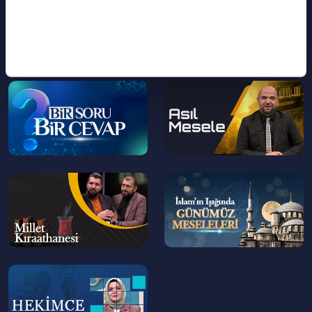
>
>
--
--
>
>
--
--
>
>
--
>