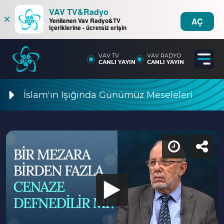
VAV TV&Radyo
×
AÇ
Yenilenen Vav Radyo&TV
içeriklerine - ücretsiz erişin
VAV TV
VAV RADYO
CANLI YAYIN
CANLI YAYIN
İslam'ın Işığında Günümüz Meseleleri