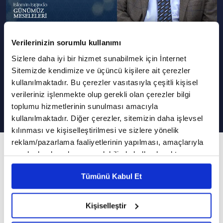
Verilerinizin sorumlu kullanımı
Podcast Olarak Dinle
Programın Tüm Podcastleri
Sizlere daha iyi bir hizmet sunabilmek için İnternet
Sitemizde kendimize ve üçüncü kişilere ait çerezler
Bir Mezara Birden Fazla Cenaze
kullanılmaktadır. Bu çerezler vasıtasıyla çeşitli kişisel
Defnedilir Mi?
verileriniz işlenmekte olup gerekli olan çerezler bilgi
toplumu hizmetlerinin sunulması amacıyla
kullanılmaktadır. Diğer çerezler, sitemizin daha işlevsel
kılınması ve kişiselleştirilmesi ve sizlere yönelik
reklam/pazarlama faaliyetlerinin yapılması, amaçlarıyla
214. Bölüm
sınırlı olarak açık rızanız dahilinde kullanılacaktır.
İslam'ın Işığında Günümüz Meseleleri
Çerezlere ilişkin tercihlerinizi çerez paneli vasıtasıyla
Tümünü Kabul Et
belirleyebilirsiniz. Çerezlere ilişkin detaylı bilgi için
VAV TV, İslam'ın Işığında Günümüz Meseleleri
Ayarlar butonuna tıklayabilir,
Çerez Bilgilendirme
Metnimizi ziyaret edebilirsiniz.
programında Diyanet İşleri Başkanlığı (DİB)
Kişiselleştir
6698 sayılı Kişisel Verilerin Korunması Kanunu uyarınca
Yüksek İstişare Kurulu eski üyesi Dr. Hüseyin