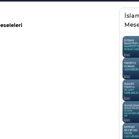
İsla
Mese
eseleleri