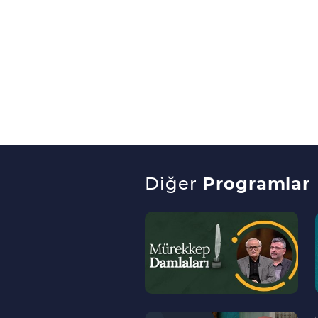
Diğer
Programlar
--
>
--