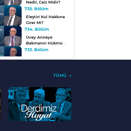
Nedir, Caiz Midir?
735. Bölüm
Eleştiri Kul Hakkına
Girer Mi?
734. Bölüm
Üvey Anneye
Bakmanın Hükmü
Nedir?
733. Bölüm
Domuz veya Tavşan
Avcılığı Yapmak Caiz
Midir?
732. Bölüm
TÜMÜ
Bayram Namazı
Kimlere Vaciptir?
--
731. Bölüm
>
Fitre Kimlere Verilir,
Kimlere Verilmez?
730. Bölüm
Teravih Kılmak İçin
Camiye Gitmek Şart
mıdır?