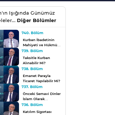
m'ın Işığında Günümüz
leler...
Diğer Bölümler
740. Bölüm
Kurban İbadetinin
Mahiyeti ve Hükmü
Nedir?
739. Bölüm
Taksitle Kurban
Alınabilir Mi?
738. Bölüm
Emanet Parayla
Ticaret Yapılabilir Mi?
737. Bölüm
Önceki Semavi Dinler
İslam Olarak
Adlandırılabilir Mi?
736. Bölüm
Katılım Sigortası