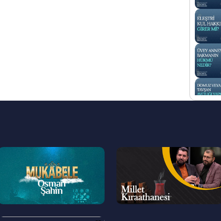
--
--
>
>
--