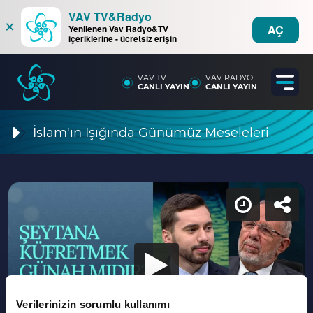
VAV TV&Radyo
×
AÇ
Yenilenen Vav Radyo&TV
içeriklerine - ücretsiz erişin
VAV TV
VAV RADYO
CANLI YAYIN
CANLI YAYIN
İslam'ın Işığında Günümüz Meseleleri
Verilerinizin sorumlu kullanımı