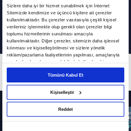
Sizlere daha iyi bir hizmet sunabilmek için İnternet
Sitemizde kendimize ve üçüncü kişilere ait çerezler
kullanılmaktadır. Bu çerezler vasıtasıyla çeşitli kişisel
Şeytana küfretmek günah mıdır?
verileriniz işlenmekte olup gerekli olan çerezler bilgi
toplumu hizmetlerinin sunulması amacıyla
kullanılmaktadır. Diğer çerezler, sitemizin daha işlevsel
kılınması ve kişiselleştirilmesi ve sizlere yönelik
reklam/pazarlama faaliyetlerinin yapılması, amaçlarıyla
sınırlı olarak açık rızanız dahilinde kullanılacaktır.
315. Bölüm
Çerezlere ilişkin tercihlerinizi çerez paneli vasıtasıyla
İslam'ın Işığında Günümüz Meseleleri
Tümünü Kabul Et
belirleyebilirsiniz. Çerezlere ilişkin detaylı bilgi için
Ayarlar butonuna tıklayabilir,
Çerez Bilgilendirme
Metnimizi ziyaret edebilirsiniz.
Kişiselleştir
6698 sayılı Kişisel Verilerin Korunması Kanunu uyarınca
Diğer Bölümler
hazırlanmış olan İnternet Sitesi Aydınlatma Metnimizi
Reddet
okumak ve sitemizi ziyaretiniz kapsamında
gerçekleştirilen veri işleme faaliyetleri ile ilgili daha
detaylı bilgi almak için lütfen
tıklayınız.