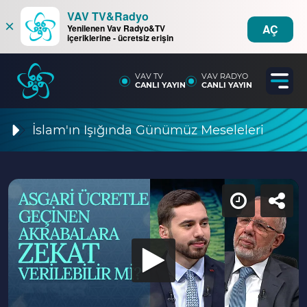
VAV TV&Radyo
×
AÇ
Yenilenen Vav Radyo&TV
içeriklerine - ücretsiz erişin
VAV TV
VAV RADYO
CANLI YAYIN
CANLI YAYIN
İslam'ın Işığında Günümüz Meseleleri