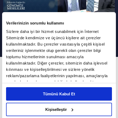
Verilerinizin sorumlu kullanımı
Asgari Ücretle Geçinen
Sizlere daha iyi bir hizmet sunabilmek için İnternet
Akrabalara Zekat Verilebilir mi?
Sitemizde kendimize ve üçüncü kişilere ait çerezler
kullanılmaktadır. Bu çerezler vasıtasıyla çeşitli kişisel
verileriniz işlenmekte olup gerekli olan çerezler bilgi
toplumu hizmetlerinin sunulması amacıyla
kullanılmaktadır. Diğer çerezler, sitemizin daha işlevsel
454. Bölüm
kılınması ve kişiselleştirilmesi ve sizlere yönelik
İslam'ın Işığında Günümüz Meseleleri
reklam/pazarlama faaliyetlerinin yapılması, amaçlarıyla
sınırlı olarak açık rızanız dahilinde kullanılacaktır.
İslam'ın Işığında Günümüz Meseleleri
Çerezlere ilişkin tercihlerinizi çerez paneli vasıtasıyla
Tümünü Kabul Et
belirleyebilirsiniz. Çerezlere ilişkin detaylı bilgi için
programında Dr. Hüseyin Kayapınar'ın
Ayarlar butonuna tıklayabilir,
Çerez Bilgilendirme
cevaplandırdığı sorulardan bazıları şöyle:
Metnimizi ziyaret edebilirsiniz.
Kişiselleştir
6698 sayılı Kişisel Verilerin Korunması Kanunu uyarınca
01:00
Abdest alırken boğazına su kaçsa oruç