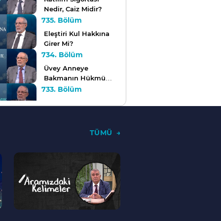
Nedir, Caiz Midir?
735. Bölüm
Eleştiri Kul Hakkına
Girer Mi?
734. Bölüm
Üvey Anneye
Bakmanın Hükmü
Nedir?
733. Bölüm
Domuz veya Tavşan
Avcılığı Yapmak Caiz
Midir?
732. Bölüm
TÜMÜ
Bayram Namazı
Kimlere Vaciptir?
--
731. Bölüm
>
Fitre Kimlere Verilir,
Kimlere Verilmez?
730. Bölüm
Teravih Kılmak İçin
Camiye Gitmek Şart