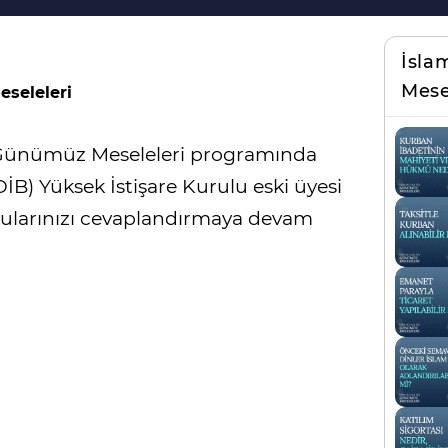
İsla
Mese
eseleleri
a Günümüz Meseleleri programında
DİB) Yüksek İstişare Kurulu eski üyesi
rularınızı cevaplandırmaya devam