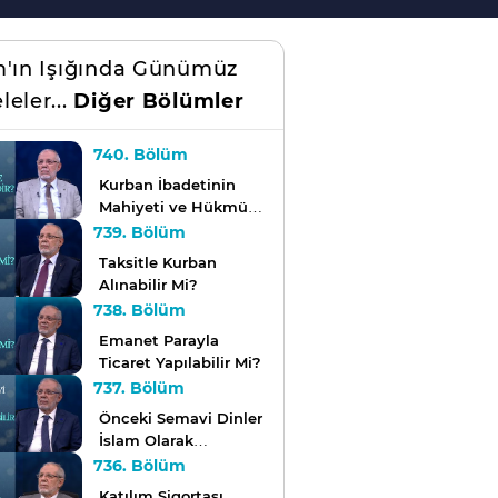
m'ın Işığında Günümüz
leler...
Diğer Bölümler
740. Bölüm
Kurban İbadetinin
Mahiyeti ve Hükmü
Nedir?
739. Bölüm
Taksitle Kurban
Alınabilir Mi?
738. Bölüm
Emanet Parayla
Ticaret Yapılabilir Mi?
737. Bölüm
Önceki Semavi Dinler
İslam Olarak
Adlandırılabilir Mi?
736. Bölüm
Katılım Sigortası