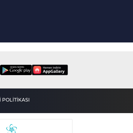
mıdır?
729. Bölüm
Ramazan Ayının
Hikmet ve Faziletleri
Neler?
728. Bölüm
Borcu Olan Kişi Zekat
Verebilir Mi?
727. Bölüm
Kabir Azabı Var Mıdır?
726. Bölüm
Kefaret Orucu Nasıl
Tutulur?
725. Bölüm
Sigara İçmek Caiz
 POLİTİKASI
Midir?
724. Bölüm
Ek Hesap
Kullanmanın Hükmü
Nedir?
723. Bölüm