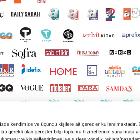
mizde kendimize ve üçüncü kişilere ait çerezler kullanılmaktadır. 
e olup gerekli olan çerezler bilgi toplumu hizmetlerinin sunulması 
kılınması ve kişiselleştirilmesi ve sizlere yönelik reklam/pazarla