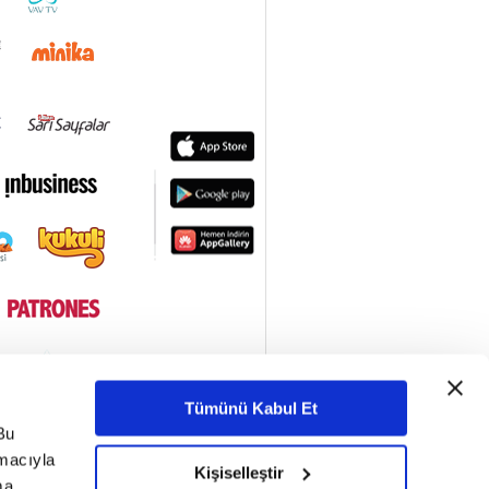
İslam'da Kul Hakkı
Nasıl Bir Öneme
Sahip?
722. Bölüm
Hayvanların Denek
Olarak Kullanılması
Caiz Mi?
721. Bölüm
Milli Piyango Bileti
Almak Caiz Mi?
720. Bölüm
Başımıza Gelen Bela
ve Musibetler Kader
Mi?
719. Bölüm
Akşam Namazı Ne
Zamana Kadar Kılınır?
718. Bölüm
Sakal Bırakmanın ve
Tümünü Kabul Et
Kesmenin Dini
Bu
Hükmü Nedir?
717. Bölüm
amacıyla
Kişiselleştir
Mehir Olarak Hacca
ma