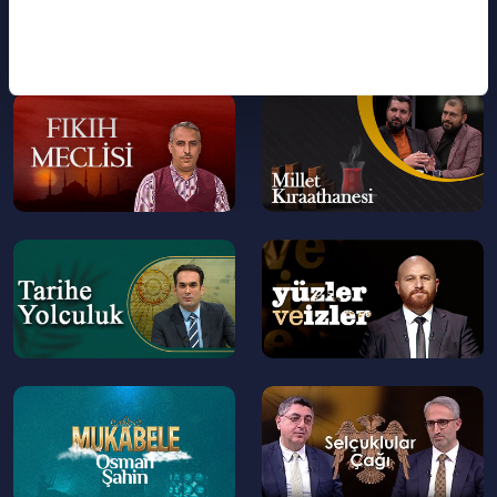
--
--
>
>
--
--
>
>
--
--
>
>