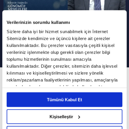
Verilerinizin sorumlu kullanımı
Podcast Olarak Dinle
Programın Tüm Podcastleri
Sizlere daha iyi bir hizmet sunabilmek için İnternet
Sitemizde kendimize ve üçüncü kişilere ait çerezler
İtikaf Nedir, Nasıl Yapılır?
kullanılmaktadır. Bu çerezler vasıtasıyla çeşitli kişisel
verileriniz işlenmekte olup gerekli olan çerezler bilgi
toplumu hizmetlerinin sunulması amacıyla
kullanılmaktadır. Diğer çerezler, sitemizin daha işlevsel
kılınması ve kişiselleştirilmesi ve sizlere yönelik
235. Bölüm
reklam/pazarlama faaliyetlerinin yapılması, amaçlarıyla
İslam'ın Işığında Günümüz Meseleleri
sınırlı olarak açık rızanız dahilinde kullanılacaktır.
Çerezlere ilişkin tercihlerinizi çerez paneli vasıtasıyla
VAV TV, İslam'ın Işığında Günümüz Meseleleri
Tümünü Kabul Et
belirleyebilirsiniz. Çerezlere ilişkin detaylı bilgi için
Ayarlar butonuna tıklayabilir,
Çerez Bilgilendirme
programında Diyanet İşleri Başkanlığı (DİB)
Metnimizi ziyaret edebilirsiniz.
Yüksek İstişare Kurulu eski üyesi Dr. Hüseyin
Kişiselleştir
6698 sayılı Kişisel Verilerin Korunması Kanunu uyarınca
Kayapınar sorularınızı cevaplandırmaya devam
hazırlanmış olan İnternet Sitesi Aydınlatma Metnimizi