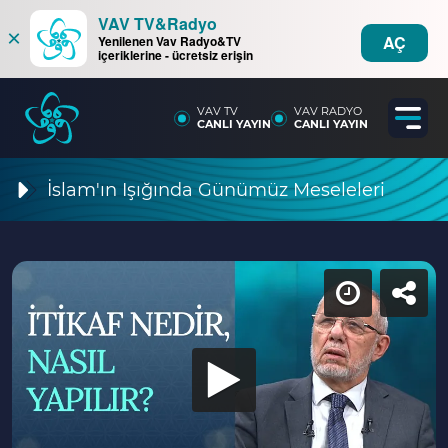
VAV TV&Radyo
×
AÇ
Yenilenen Vav Radyo&TV
içeriklerine - ücretsiz erişin
VAV TV
VAV RADYO
CANLI YAYIN
CANLI YAYIN
İslam'ın Işığında Günümüz Meseleleri