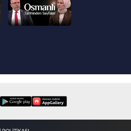
Neler?
728. Bölüm
Borcu Olan Kişi Zekat
Verebilir Mi?
727. Bölüm
Kabir Azabı Var Mıdır?
726. Bölüm
Kefaret Orucu Nasıl
Tutulur?
725. Bölüm
Sigara İçmek Caiz
Midir?
724. Bölüm
Ek Hesap
Kullanmanın Hükmü
Nedir?
723. Bölüm
İslam'da Kul Hakkı
Nasıl Bir Öneme
Sahip?
722. Bölüm
 POLİTİKASI