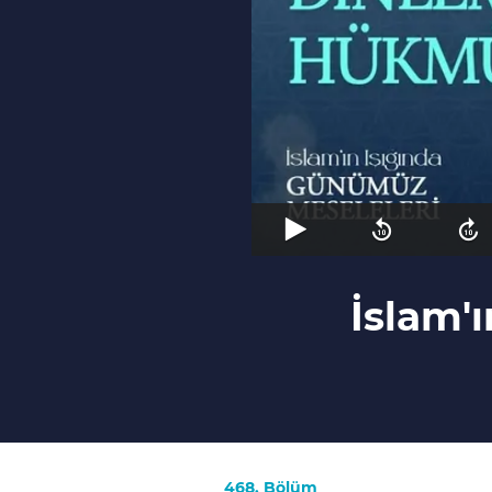
İslam'
468. Bölüm