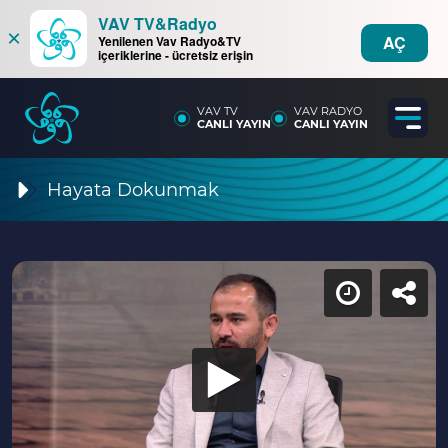
VAV TV&Radyo
×
AÇ
Yenilenen Vav Radyo&TV
içeriklerine - ücretsiz erişin
VAV TV
VAV RADYO
CANLI YAYIN
CANLI YAYIN
Hayata Dokunmak