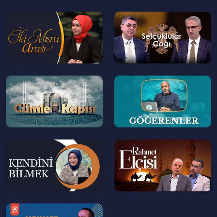
nasıl algılanıyor?
--
--
>
>
01:01:00
Afet durumlarında dini inancın ruh
sağlığına etkisi
01:12:00
Gençlerin inanç dünyasında deprem
nasıl algılanıyor?
--
--
>
>
01:15:00
Doğal afetlerde kader anlayışı
01:35:00
Afet sonrası insanlarda manevi süreç
--
--
>
>
--
>