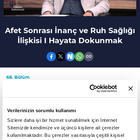
Afet Sonrası İnanç ve Ruh Sağlığı
İlişkisi I Hayata Dokunmak
68. Bölüm
Gençlerin inanç dünyasında deprem nasıl
algılanıyor?
Verilerinizin sorumlu kullanımı
Afet bölgesinde manevi danışmanlık adına
Sizlere daha iyi bir hizmet sunabilmek için İnternet
neler yapılıyor? Gençlerin inanç dünyasında
Sitemizde kendimize ve üçüncü kişilere ait çerezler
deprem nasıl algılanıyor? Afet durumlarında
kullanılmaktadır. Bu çerezler vasıtasıyla çeşitli kişisel