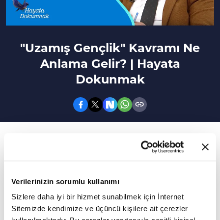
"Uzamış Gençlik" Kavramı Ne
Anlama Gelir? | Hayata
Dokunmak
117. Bölüm
Tarihi Dönemlere Göre Gençlerin Toplumsal
Rollerinin Değişimi
Verilerinizin sorumlu kullanımı
Dr. Rukiye Karaköse'nin moderatörlüğünde
Sizlere daha iyi bir hizmet sunabilmek için İnternet
Sitemizde kendimize ve üçüncü kişilere ait çerezler
Yazar Erol Erdoğan ile "Tarihsel Süreçte