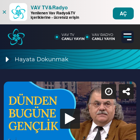
VAV TV&Radyo
×
AÇ
Yenilenen Vav Radyo&TV
içeriklerine - ücretsiz erişin
VAV TV
VAV RADYO
CANLI YAYIN
CANLI YAYIN
Hayata Dokunmak