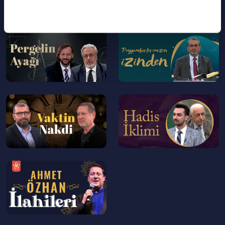
--
--
>
>
--
--
>
>
--
>