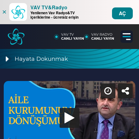
VAV TV&Radyo
×
AÇ
Yenilenen Vav Radyo&TV
içeriklerine - ücretsiz erişin
VAV TV
VAV RADYO
CANLI YAYIN
CANLI YAYIN
Hayata Dokunmak