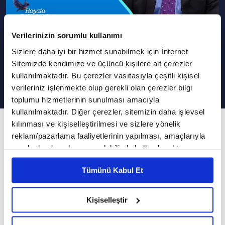
Verilerinizin sorumlu kullanımı
Tarihsel Süreçte Aile Kurumunun
Sizlere daha iyi bir hizmet sunabilmek için İnternet
Dönüşümü | Hayata Dokunmak
Sitemizde kendimize ve üçüncü kişilere ait çerezler
kullanılmaktadır. Bu çerezler vasıtasıyla çeşitli kişisel
verileriniz işlenmekte olup gerekli olan çerezler bilgi
toplumu hizmetlerinin sunulması amacıyla
kullanılmaktadır. Diğer çerezler, sitemizin daha işlevsel
kılınması ve kişiselleştirilmesi ve sizlere yönelik
15. Bölüm
reklam/pazarlama faaliyetlerinin yapılması, amaçlarıyla
Gençliğin güncel meseleleri
sınırlı olarak açık rızanız dahilinde kullanılacaktır.
Çerezlere ilişkin tercihlerinizi çerez paneli vasıtasıyla
Dr. Rukiye Karaköse'nin moderatörlüğünde
Tümünü Kabul Et
belirleyebilirsiniz. Çerezlere ilişkin detaylı bilgi için
"Hayata Dokunmak" yeni bölümüyle sizlerle..
Ayarlar butonuna tıklayabilir,
Çerez Bilgilendirme
Metnimizi ziyaret edebilirsiniz.
Kişiselleştir
Bu hafta Hayata Dokunmak programına Prof.
6698 sayılı Kişisel Verilerin Korunması Kanunu uyarınca
Dr. Ahmet Akın konuk oldu.
hazırlanmış olan İnternet Sitesi Aydınlatma Metnimizi