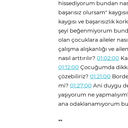
hissediyorum bundan nası
başarısız olursam" kaygısı
kaygısı ve başarısızlık kork
şeyi beğenmiyorum bunda
olan çocuklara aileler nası
çalışma alışkanlığı ve aile
nasıl arttırılır?
01:02:00
Kar
01:12:00
Çocuğumda dikkat 
çözebiliriz?
01:21:00
Border
mi?
01:27:00
Ani duygu değ
yaşıyorum ne yapmalıyı
ana odaklanamıyorum bun
**