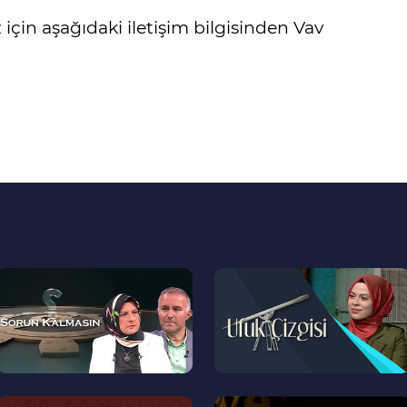
 için aşağıdaki iletişim bilgisinden Vav
--
--
>
>
--
--