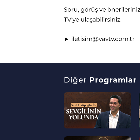
Soru, görüş ve önerileriniz
TV'ye ulaşabilirsiniz.
► iletisim@vavtv.com.tr
Diğer
Programlar
--
>
--