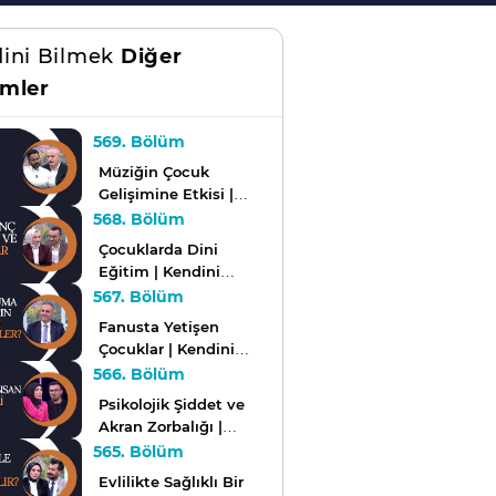
ini Bilmek
Diğer
mler
569. Bölüm
Müziğin Çocuk
Gelişimine Etkisi |
Kendini Bilmek
568. Bölüm
Çocuklarda Dini
Eğitim | Kendini
Bilmek
567. Bölüm
Fanusta Yetişen
Çocuklar | Kendini
Bilmek
566. Bölüm
Psikolojik Şiddet ve
Akran Zorbalığı |
Kendini Bilmek
565. Bölüm
Evlilikte Sağlıklı Bir