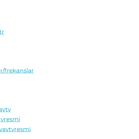
tr
r/frekanslar
avtv
tvresmi
vavtvresmi