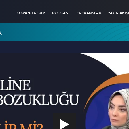
KUR'AN-I KERİM
PODCAST
FREKANSLAR
YAYIN AKIŞ
k