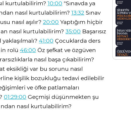
l kurtulabilirim?
10:00
"Sınavda ya
ndan nasıl kurtulabilirim?
13:32
Sınav
usu nasıl aşılır?
20:00
Yaptığım hiçbir
n nasıl kurtulabilirim?
35:00
Başarısız
l yaklaşılmalı?
41:00
Çocuklarda ders
nin rolü
46:00
Öz şefkat ve özgüven
arsızlıklarla nasıl başa çıkabilirim?
eksikliği var bu sorunu nasıl
line kişilik bozukluğu tedavi edilebilir
işimleri ve öfke patlamaları
m?
01:29:00
Geçmişi düşünmekten şu
dan nasıl kurtulabilirim?