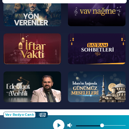
>
>
--
--
>
>
--
--
>
>
Vav Radyo Canlı