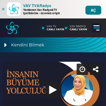
VAV TV&Radyo
×
AÇ
Yenilenen Vav Radyo&TV
içeriklerine - ücretsiz erişin
VAV TV
VAV RADYO
CANLI YAYIN
CANLI YAYIN
Kendini Bilmek