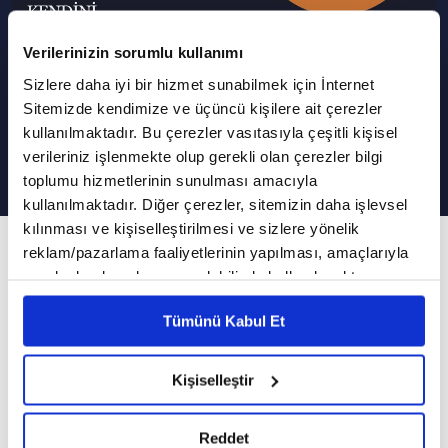
Verilerinizin sorumlu kullanımı
Sizlere daha iyi bir hizmet sunabilmek için İnternet
İnsanın Büyüme Yolculuğu |
Sitemizde kendimize ve üçüncü kişilere ait çerezler
Kendini Bilmek
kullanılmaktadır. Bu çerezler vasıtasıyla çeşitli kişisel
verileriniz işlenmekte olup gerekli olan çerezler bilgi
toplumu hizmetlerinin sunulması amacıyla
kullanılmaktadır. Diğer çerezler, sitemizin daha işlevsel
kılınması ve kişiselleştirilmesi ve sizlere yönelik
47. Bölüm
reklam/pazarlama faaliyetlerinin yapılması, amaçlarıyla
sınırlı olarak açık rızanız dahilinde kullanılacaktır.
İnsanın büyüme yolculuğunda terapinin etkisi
Çerezlere ilişkin tercihlerinizi çerez paneli vasıtasıyla
nedir?
Tümünü Kabul Et
belirleyebilirsiniz. Çerezlere ilişkin detaylı bilgi için
Ayarlar butonuna tıklayabilir,
Çerez Bilgilendirme
Psikolog Nihan Yaşaroğlu'nun sunumuyla
Metnimizi ziyaret edebilirsiniz.
Kişiselleştir
Kendini Bilmek 47. bölümüyle sizlerle...
6698 sayılı Kişisel Verilerin Korunması Kanunu uyarınca
hazırlanmış olan İnternet Sitesi Aydınlatma Metnimizi
Kendini Bilmek'e bugün Uzman Psikolog Serap
Reddet
okumak ve sitemizi ziyaretiniz kapsamında