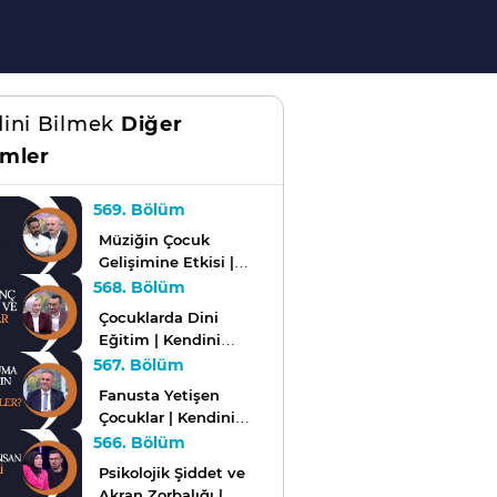
ini Bilmek
Diğer
mler
569. Bölüm
Müziğin Çocuk
Gelişimine Etkisi |
Kendini Bilmek
568. Bölüm
Çocuklarda Dini
Eğitim | Kendini
Bilmek
567. Bölüm
Fanusta Yetişen
Çocuklar | Kendini
Bilmek
566. Bölüm
Psikolojik Şiddet ve
Akran Zorbalığı |