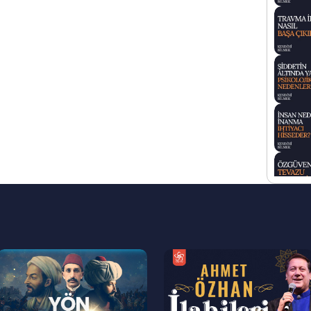
--
--
>
>