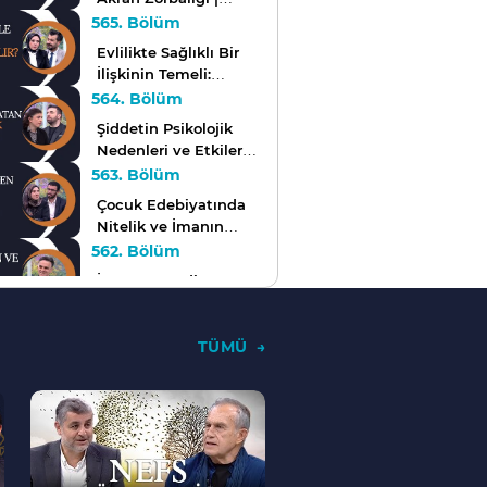
Kendini Bilmek
565. Bölüm
Evlilikte Sağlıklı Bir
İlişkinin Temeli:
Denge ve Uyum |
564. Bölüm
Kendini Bilmek
Şiddetin Psikolojik
Nedenleri ve Etkileri |
Kendini Bilmek
563. Bölüm
Çocuk Edebiyatında
Nitelik ve İmanın
Psikolojik Temelleri |
562. Bölüm
Kendini Bilmek
İnsanın Kendine
Güvenini
Şekillendiren Unsurlar
561. Bölüm
| Kendini Bilmek
TÜMÜ
Çocuklarda Sınır
Eğitimi ile Toplumsal
--
Görgü ve Nezaket |
560. Bölüm
>
Kendini Bilmek
İnsanın Ruh
Dünyasında Şükür
Duygusu | Kendini
559. Bölüm