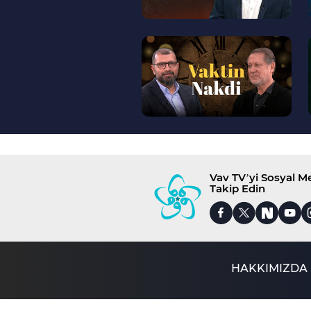
--
>
Vav TV’yi Sosyal 
Takip Edin
HAKKIMIZDA