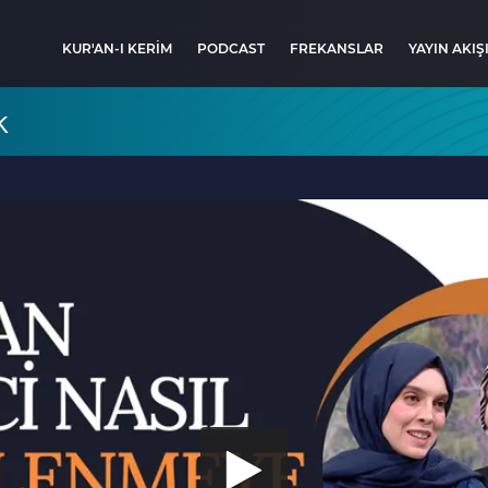
KUR'AN-I KERİM
PODCAST
FREKANSLAR
YAYIN AKIŞ
k