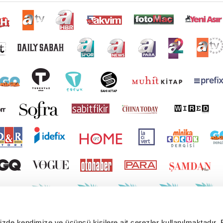
mizde kendimize ve üçüncü kişilere ait çerezler kullanılmaktadır. 