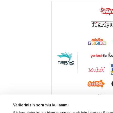
Verilerinizin sorumlu kullanımı
Sizlere daha iyi bir hizmet sunabilmek için İnternet Site