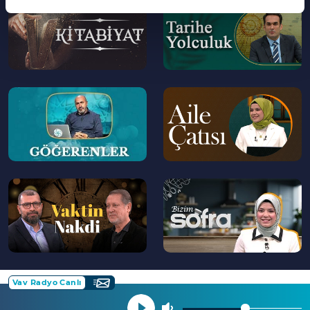
--
--
>
>
--
--
>
>
--
--
>
>
Vav Radyo Canlı