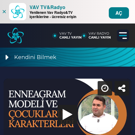
VAV TV&Radyo
×
AÇ
Yenilenen Vav Radyo&TV
içeriklerine - ücretsiz erişin
VAV TV
VAV RADYO
CANLI YAYIN
CANLI YAYIN
Kendini Bilmek