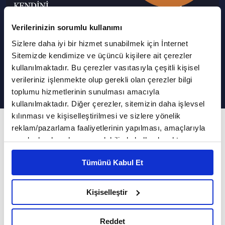
Verilerinizin sorumlu kullanımı
Sizlere daha iyi bir hizmet sunabilmek için İnternet
Enneagram Modeli | Kendini
Sitemizde kendimize ve üçüncü kişilere ait çerezler
Bilmek
kullanılmaktadır. Bu çerezler vasıtasıyla çeşitli kişisel
verileriniz işlenmekte olup gerekli olan çerezler bilgi
toplumu hizmetlerinin sunulması amacıyla
kullanılmaktadır. Diğer çerezler, sitemizin daha işlevsel
kılınması ve kişiselleştirilmesi ve sizlere yönelik
400. Bölüm
reklam/pazarlama faaliyetlerinin yapılması, amaçlarıyla
sınırlı olarak açık rızanız dahilinde kullanılacaktır.
Hangi mizaç tiplerine nasıl davranmak gerekir?
Çerezlere ilişkin tercihlerinizi çerez paneli vasıtasıyla
Tümünü Kabul Et
belirleyebilirsiniz. Çerezlere ilişkin detaylı bilgi için
Enneagram tipleri nelerdir? Enneagram mizaç
Ayarlar butonuna tıklayabilir,
Çerez Bilgilendirme
türleri nelerdir? Hangi mizaç tiplerine nasıl
Metnimizi ziyaret edebilirsiniz.
Kişiselleştir
davranmak gerekir? Kendini Bilmek'e bugün
6698 sayılı Kişisel Verilerin Korunması Kanunu uyarınca
hazırlanmış olan İnternet Sitesi Aydınlatma Metnimizi
Enneagram Uzmanı - Eğitimci Muammer
Reddet
okumak ve sitemizi ziyaretiniz kapsamında