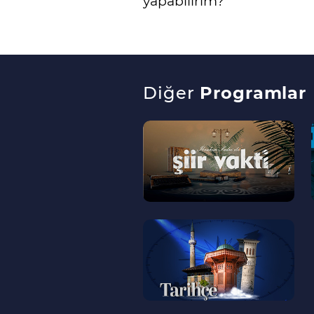
yapabilirim?
Diğer
Programlar
--
>
--
>