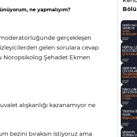
Kend
Bölü
şünüyorum, ne yapmalıyım?
n moderatörlüğünde gerçekleşen
zleyicilerden gelen sorulara cevap
ğu Nöropsikolog Şehadet Ekmen
uvalet alışkanlığı kazanamıyor ne
um bezini bıraksın istiyoruz ama