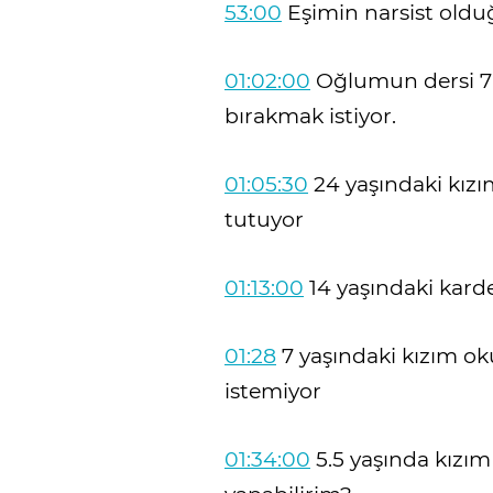
53:00
Eşimin narsist old
01:02:00
Oğlumun dersi 7'd
bırakmak istiyor.
01:05:30
24 yaşındaki kızı
tutuyor
01:13:00
14 yaşındaki karde
01:28
7 yaşındaki kızım 
istemiyor
01:34:00
5.5 yaşında kızım