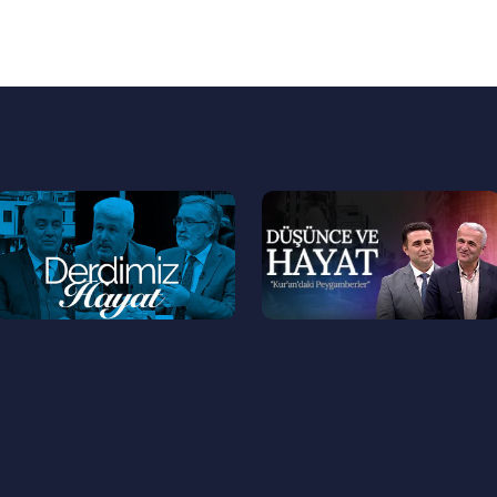
--
--
>
>