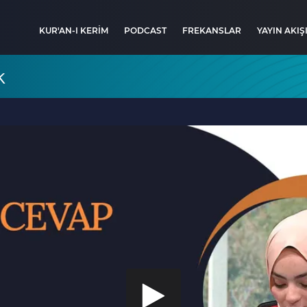
KUR'AN-I KERİM
PODCAST
FREKANSLAR
YAYIN AKIŞ
k