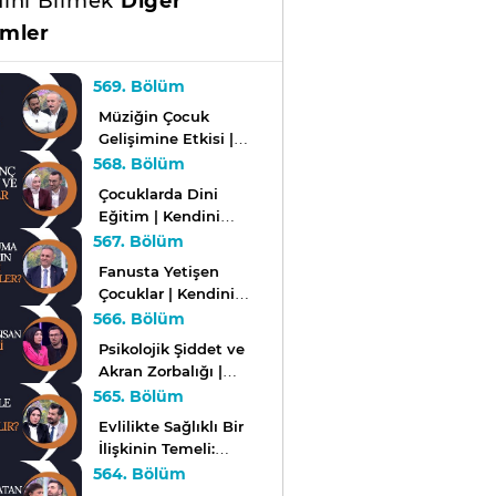
ini Bilmek
Diğer
mler
569. Bölüm
Müziğin Çocuk
Gelişimine Etkisi |
Kendini Bilmek
568. Bölüm
Çocuklarda Dini
Eğitim | Kendini
Bilmek
567. Bölüm
Fanusta Yetişen
Çocuklar | Kendini
Bilmek
566. Bölüm
Psikolojik Şiddet ve
Akran Zorbalığı |
Kendini Bilmek
565. Bölüm
Evlilikte Sağlıklı Bir
İlişkinin Temeli:
Denge ve Uyum |
564. Bölüm
Kendini Bilmek