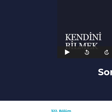
So
322. Bölüm