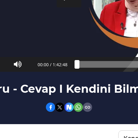
00:00
/
1:42:48
ru - Cevap I Kendini Bil