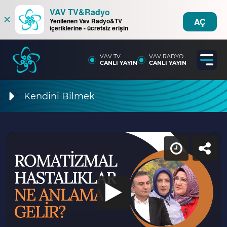
VAV TV&Radyo
×
AÇ
Yenilenen Vav Radyo&TV
içeriklerine - ücretsiz erişin
VAV TV
VAV RADYO
CANLI YAYIN
CANLI YAYIN
Kendini Bilmek