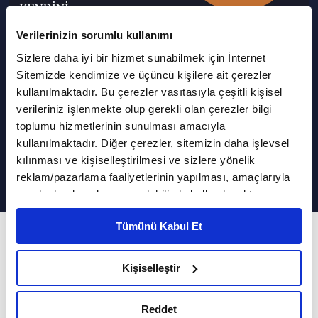
Verilerinizin sorumlu kullanımı
Sizlere daha iyi bir hizmet sunabilmek için İnternet
Podcast Olarak Dinle
Programın Tüm Podcastleri
Sitemizde kendimize ve üçüncü kişilere ait çerezler
kullanılmaktadır. Bu çerezler vasıtasıyla çeşitli kişisel
Hobinin İyileştiren Gücü ve
verileriniz işlenmekte olup gerekli olan çerezler bilgi
Romatizmal Hastalıklar | Kendini
toplumu hizmetlerinin sunulması amacıyla
kullanılmaktadır. Diğer çerezler, sitemizin daha işlevsel
Bilmek
kılınması ve kişiselleştirilmesi ve sizlere yönelik
reklam/pazarlama faaliyetlerinin yapılması, amaçlarıyla
sınırlı olarak açık rızanız dahilinde kullanılacaktır.
Çerezlere ilişkin tercihlerinizi çerez paneli vasıtasıyla
Tümünü Kabul Et
belirleyebilirsiniz. Çerezlere ilişkin detaylı bilgi için
542. Bölüm
Ayarlar butonuna tıklayabilir,
Çerez Bilgilendirme
El işi yapmak, ruh hali üzerinde nasıl bir etki
Metnimizi ziyaret edebilirsiniz.
Kişiselleştir
oluşturur?
6698 sayılı Kişisel Verilerin Korunması Kanunu uyarınca
hazırlanmış olan İnternet Sitesi Aydınlatma Metnimizi
Reddet
Kendini Bilmek'e bu hafta Uzman Klinik
okumak ve sitemizi ziyaretiniz kapsamında