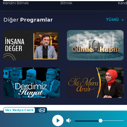
Kendini Bilmek
Bilmek
Kend
Diğer
Programlar
TÜMÜ
--
--
>
>
--
--
>
>
Vav Radyo Canlı