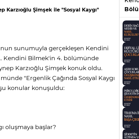
Kend
Bölü
p Karzıoğlu Şimşek ile "Sosyal Kaygı"
u'nun sunumuyla gerçekleşen Kendini
... Kendini Bilmek'in 4. bölümünde
ynep Karzıoğlu Şimşek konuk oldu.
ümünde "Ergenlik Çağında Sosyal Kaygı
a şu konular konuşuldu:
gı oluşmaya başlar?