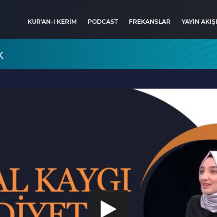
KUR'AN-I KERİM
PODCAST
FREKANSLAR
YAYIN AKIŞ
k