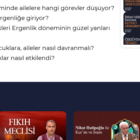
minde ailelere hangi görevler düşüyor?
rgenliğe giriyor?
kleri Ergenlik döneminin güzel yanları
klara, aileler nasıl davranmalı?
r nasıl etkilendi?
--
--
>
>