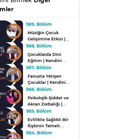
ini Bilmek
Diğer
mler
569. Bölüm
Müziğin Çocuk
Gelişimine Etkisi |
Kendini Bilmek
568. Bölüm
Çocuklarda Dini
Eğitim | Kendini
Bilmek
567. Bölüm
Fanusta Yetişen
Çocuklar | Kendini
Bilmek
566. Bölüm
Psikolojik Şiddet ve
Akran Zorbalığı |
Kendini Bilmek
565. Bölüm
Evlilikte Sağlıklı Bir
İlişkinin Temeli:
Denge ve Uyum |
564. Bölüm
Kendini Bilmek