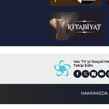
--
>
Vav TV’yi Sosyal 
Takip Edin
HAKKIMIZDA