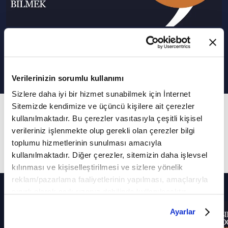
Soru- Cevap I Kendini Bilmek
Verilerinizin sorumlu kullanımı
Sizlere daha iyi bir hizmet sunabilmek için İnternet
Sitemizde kendimize ve üçüncü kişilere ait çerezler
351. Bölüm
kullanılmaktadır. Bu çerezler vasıtasıyla çeşitli kişisel
Kitap okurken başım ağrımaya başlıyor, neden
verileriniz işlenmekte olup gerekli olan çerezler bilgi
olabilir?
toplumu hizmetlerinin sunulması amacıyla
kullanılmaktadır. Diğer çerezler, sitemizin daha işlevsel
kılınması ve kişiselleştirilmesi ve sizlere yönelik
reklam/pazarlama faaliyetlerinin yapılması, amaçlarıyla
Diğer Bölümler
sınırlı olarak açık rızanız dahilinde kullanılacaktır.
Çerezlere ilişkin tercihlerinizi çerez paneli vasıtasıyla
Ayarlar
belirleyebilirsiniz. Çerezlere ilişkin detaylı bilgi için