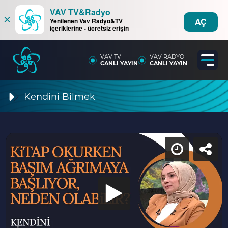
VAV TV&Radyo
×
AÇ
Yenilenen Vav Radyo&TV
içeriklerine - ücretsiz erişin
VAV TV
VAV RADYO
CANLI YAYIN
CANLI YAYIN
Kendini Bilmek