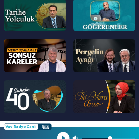
--
--
>
>
24:22
Şehadet Ekmen Peynirci, Kendini Bilmek
programında seyircilerden gelen soruları
cevapladı.
--
--
>
>
--
--
>
>
Vav Radyo Canlı