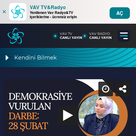
VAV TV&Radyo
×
AÇ
Yenilenen Vav Radyo&TV
içeriklerine - ücretsiz erişin
VAV TV
VAV RADYO
CANLI YAYIN
CANLI YAYIN
Kendini Bilmek