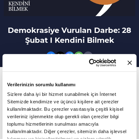
Demokrasiye Vurulan Darbe: 28
Şubat I Kendini Bilmek
485. Bölüm
Verilerinizin sorumlu kullanımı
28 Şubat Sürecinin Psikolojik Etkileri Ne Oldu?
Sizlere daha iyi bir hizmet sunabilmek için İnternet
Sitemizde kendimize ve üçüncü kişilere ait çerezler
Vav TV'de Nöropsikolog / Aile Çift Terapisti
kullanılmaktadır. Bu çerezler vasıtasıyla çeşitli kişisel
Şehadet Ekmen Peynirci, Kendini Bilmek
verileriniz işlenmekte olup gerekli olan çerezler bilgi
programında seyircilerden gelen soruları
toplumu hizmetlerinin sunulması amacıyla
kullanılmaktadır. Diğer çerezler, sitemizin daha işlevsel
cevapladı.
kılınması ve kişiselleştirilmesi ve sizlere yönelik