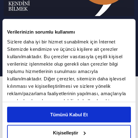
Eşimizi neden kendimize
Verilerinizin sorumlu kullanımı
benzetmeye çalışıyoruz? |
Sizlere daha iyi bir hizmet sunabilmek için İnternet
Kendini Bilmek
Sitemizde kendimize ve üçüncü kişilere ait çerezler
kullanılmaktadır. Bu çerezler vasıtasıyla çeşitli kişisel
verileriniz işlenmekte olup gerekli olan çerezler bilgi
toplumu hizmetlerinin sunulması amacıyla
kullanılmaktadır. Diğer çerezler, sitemizin daha işlevsel
476. Bölüm
kılınması ve kişiselleştirilmesi ve sizlere yönelik
reklam/pazarlama faaliyetlerinin yapılması, amaçlarıyla
Karşımızdakini değiştirme çabası kaybetme
sınırlı olarak açık rızanız dahilinde kullanılacaktır.
korkusu mu?
Çerezlere ilişkin tercihlerinizi çerez paneli vasıtasıyla
Tümünü Kabul Et
belirleyebilirsiniz. Çerezlere ilişkin detaylı bilgi için
Kendini Bilmek'te bugün Klinik Psikolog
Ayarlar butonuna tıklayabilir,
Çerez Bilgilendirme
Metnimizi ziyaret edebilirsiniz.
Ayşenur Bayraktar ile eşler arasında benzetme
Kişiselleştir
6698 sayılı Kişisel Verilerin Korunması Kanunu uyarınca