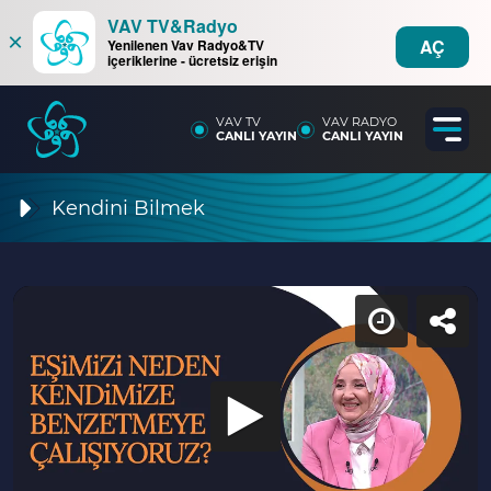
VAV TV&Radyo
×
AÇ
Yenilenen Vav Radyo&TV
içeriklerine - ücretsiz erişin
VAV TV
VAV RADYO
CANLI YAYIN
CANLI YAYIN
Kendini Bilmek