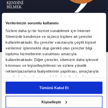
Neden reddedilme korkusu
Verilerinizin sorumlu kullanımı
yaşarız? | Kendini Bilmek
Sizlere daha iyi bir hizmet sunabilmek için İnternet
Sitemizde kendimize ve üçüncü kişilere ait çerezler
kullanılmaktadır. Bu çerezler vasıtasıyla çeşitli kişisel
verileriniz işlenmekte olup gerekli olan çerezler bilgi
toplumu hizmetlerinin sunulması amacıyla
480. Bölüm
kullanılmaktadır. Diğer çerezler, sitemizin daha işlevsel
kılınması ve kişiselleştirilmesi ve sizlere yönelik
Reddedilme konusunda erkek ve kadın
reklam/pazarlama faaliyetlerinin yapılması, amaçlarıyla
arasındaki fark ne?
sınırlı olarak açık rızanız dahilinde kullanılacaktır.
Çerezlere ilişkin tercihlerinizi çerez paneli vasıtasıyla
Tümünü Kabul Et
Kendini Bilmek'e bugün Klinik Psikolog
belirleyebilirsiniz. Çerezlere ilişkin detaylı bilgi için
Ayarlar butonuna tıklayabilir,
Çerez Bilgilendirme
Ayşenur Bayraktar konuk oldu. Psikolog Nihan
Metnimizi ziyaret edebilirsiniz.
Kişiselleştir
Avcı'nın sunumuyla Kendini Bilmek yeni
6698 sayılı Kişisel Verilerin Korunması Kanunu uyarınca