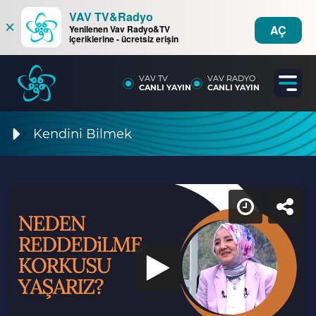
VAV TV&Radyo
×
AÇ
Yenilenen Vav Radyo&TV
içeriklerine - ücretsiz erişin
VAV TV
VAV RADYO
CANLI YAYIN
CANLI YAYIN
Kendini Bilmek