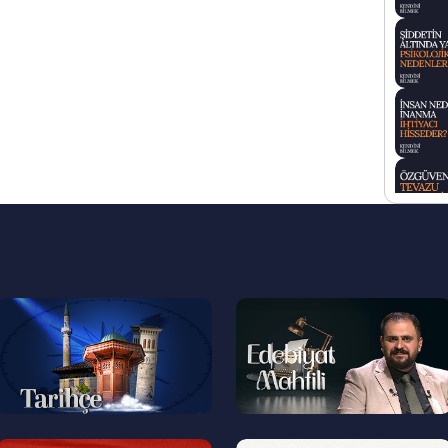
--
--
>
>
--
--