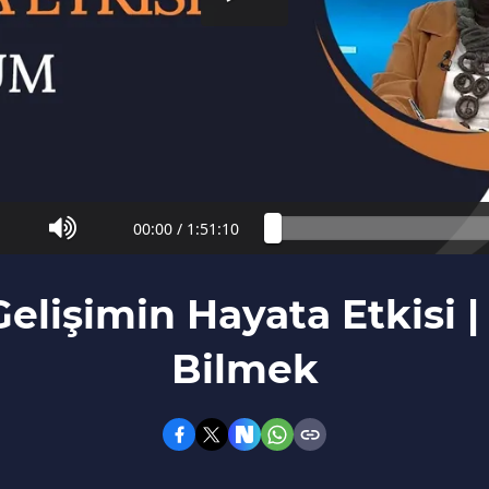
00:00
/
1:51:10
Gelişimin Hayata Etkisi 
Bilmek