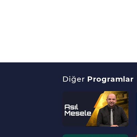
Diğer
Programlar
--
>
--