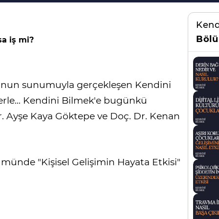
Kend
Bölü
a iş mi?
u'nun sunumuyla gerçekleşen Kendini
erle... Kendini Bilmek'e bugünkü
r. Ayşe Kaya Göktepe ve Doç. Dr. Kenan
münde "Kişisel Gelişimin Hayata Etkisi"