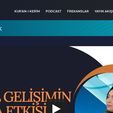
KUR'AN-I KERİM
PODCAST
FREKANSLAR
YAYIN AKIŞ
k