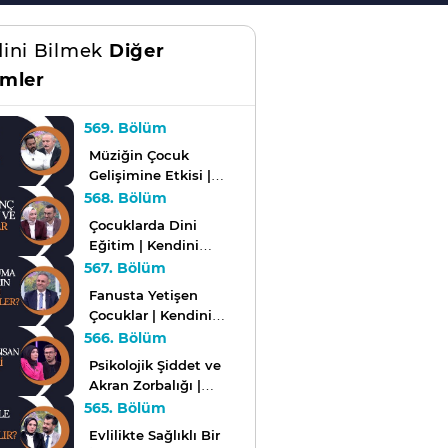
ini Bilmek
Diğer
mler
569. Bölüm
Müziğin Çocuk
Gelişimine Etkisi |
Kendini Bilmek
568. Bölüm
Çocuklarda Dini
Eğitim | Kendini
Bilmek
567. Bölüm
Fanusta Yetişen
Çocuklar | Kendini
Bilmek
566. Bölüm
Psikolojik Şiddet ve
Akran Zorbalığı |
Kendini Bilmek
565. Bölüm
Evlilikte Sağlıklı Bir