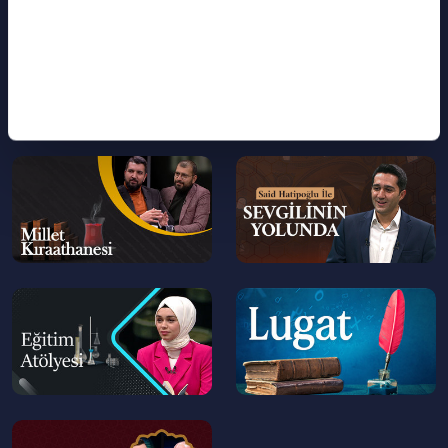
--
--
>
>
--
--
>
>
--
--
>
>
--
>