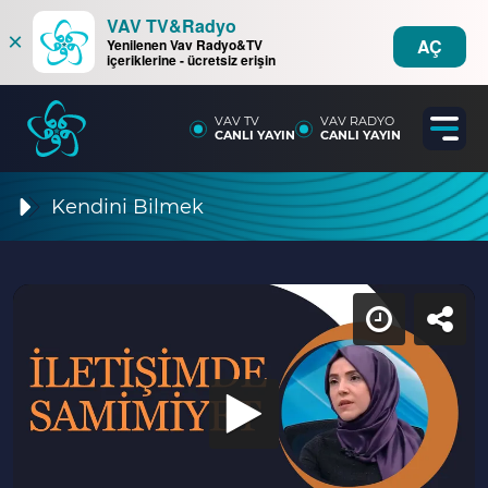
VAV TV&Radyo
×
AÇ
Yenilenen Vav Radyo&TV
içeriklerine - ücretsiz erişin
VAV TV
VAV RADYO
CANLI YAYIN
CANLI YAYIN
Kendini Bilmek