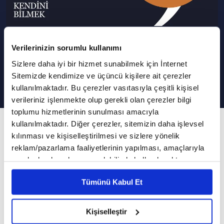
İletişimde Samimiyet I Kendini
Verilerinizin sorumlu kullanımı
Bilmek
Sizlere daha iyi bir hizmet sunabilmek için İnternet
Sitemizde kendimize ve üçüncü kişilere ait çerezler
kullanılmaktadır. Bu çerezler vasıtasıyla çeşitli kişisel
verileriniz işlenmekte olup gerekli olan çerezler bilgi
toplumu hizmetlerinin sunulması amacıyla
9. Bölüm
kullanılmaktadır. Diğer çerezler, sitemizin daha işlevsel
kılınması ve kişiselleştirilmesi ve sizlere yönelik
Bu bölümde "İlişkilerde aynı dili konuşmak"
reklam/pazarlama faaliyetlerinin yapılması, amaçlarıyla
konuşuldu
sınırlı olarak açık rızanız dahilinde kullanılacaktır.
Çerezlere ilişkin tercihlerinizi çerez paneli vasıtasıyla
Tümünü Kabul Et
Psikolog Nihan Yaşaroğlu'nun sunumuyla
belirleyebilirsiniz. Çerezlere ilişkin detaylı bilgi için
Ayarlar butonuna tıklayabilir,
Çerez Bilgilendirme
gerçekleşen Kendini Bilmek 9. bölümü sizlerle...
Metnimizi ziyaret edebilirsiniz.
Kişiselleştir
Kendini Bilmek'in 9. bölümüne Klinik psikolog
6698 sayılı Kişisel Verilerin Korunması Kanunu uyarınca